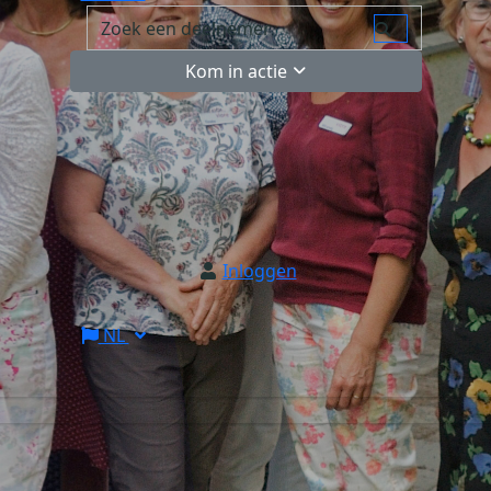
Kom in actie
Inloggen
NL