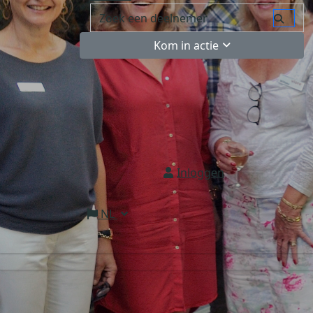
Kom in actie
Inloggen
NL