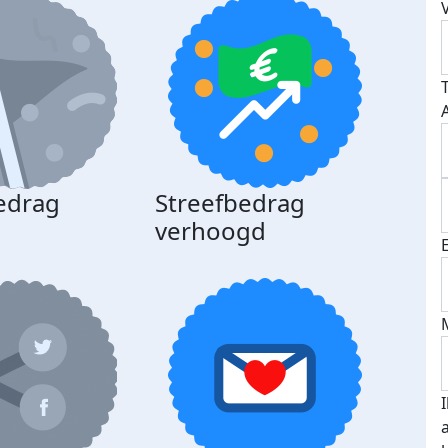
edrag
Streefbedrag
d
verhoogd