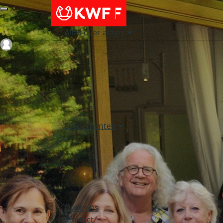
Alles over acties
Login
Evenementen
Over ons
Contact