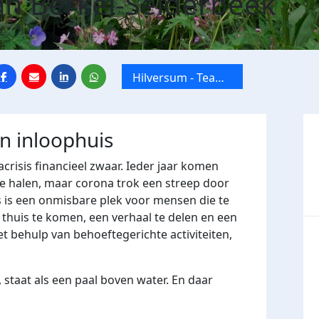
an Berkel-Selderbeek
Hilversum - Team
Viore
jn inloophuis
crisis financieel zwaar. Ieder jaar komen
e halen, maar corona trok een streep door
 is een onmisbare plek voor mensen die te
huis te komen, een verhaal te delen en een
t behulp van behoeftegerichte activiteiten,
 staat als een paal boven water. En daar