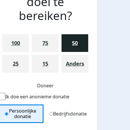
doel te
bereiken?
100
75
50
25
15
Anders
Doneer
Ik doe een anonieme donatie
Donation Type
Persoonlijke
Bedrijfsdonatie
donatie