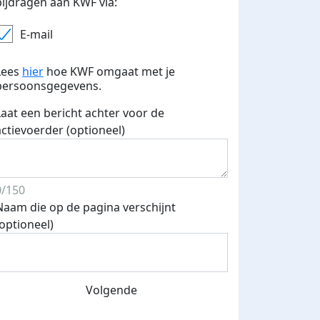
bijdragen aan KWF via:
E-mail
Lees
hier
hoe KWF omgaat met je
persoonsgegevens.
Laat een bericht achter voor de
actievoerder (optioneel)
0/150
Naam die op de pagina verschijnt
(optioneel)
Volgende