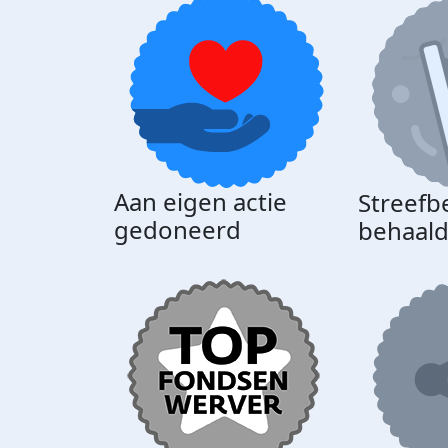
Aan eigen actie
Streefb
gedoneerd
behaal