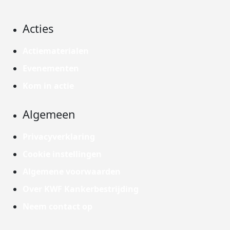
Acties
Actiematerialen
Evenementen
Kom in actie
Algemeen
Privacyverklaring
Cookie instellingen
Algemene voorwaarden
Over KWF Kankerbestrijding
Neem contact op