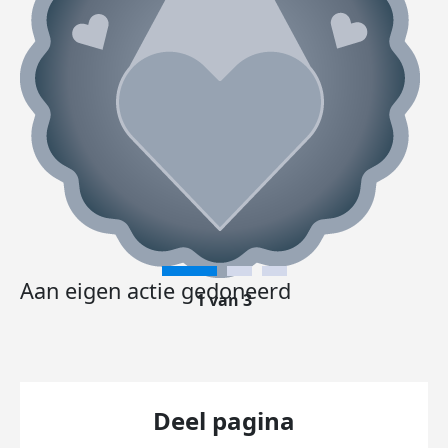
Aan eigen actie gedoneerd
1 van 3
Deel pagina