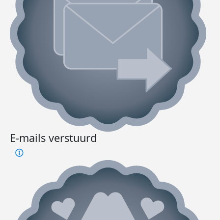
E-mails verstuurd