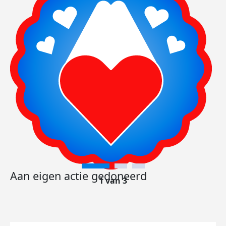
Aan eigen actie gedoneerd
1 van 3