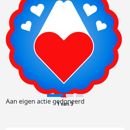
Aan eigen actie gedoneerd
1 van 3