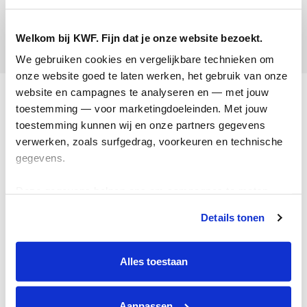
X X
Welkom bij KWF. Fijn dat je onze website bezoekt.
Opgehaald:
We gebruiken cookies en vergelijkbare technieken om 
onze website goed te laten werken, het gebruik van onze 
Acties
website en campagnes te analyseren en — met jouw 
toestemming — voor marketingdoeleinden. Met jouw 
Actiematerialen
toestemming kunnen wij en onze partners gegevens 
verwerken, zoals surfgedrag, voorkeuren en technische 
Evenementen
gegevens.
Kom in actie
Deze gegevens helpen ons om campagnes te meten, 
Algemeen
prestaties te verbeteren en relevante KWF-content te 
Details tonen
tonen. Je kunt je toestemming op elk moment wijzigen of 
Privacyverklaring
intrekken via Cookie instellingen onderaan de pagina. De 
lijst met cookies is te vinden in het tabblad “details”.
Cookie instellingen
Alles toestaan
Algemene voorwaarden
Over KWF Kankerbestrijding
Aanpassen