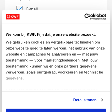
E-mail
Lees
hier
hoe KWF omgaat met je
persoonsgegevens.
Jouw bericht op de actiepagina van Team
Welkom bij KWF. Fijn dat je onze website bezoekt.
(optioneel)
We gebruiken cookies en vergelijkbare technieken om 
onze website goed te laten werken, het gebruik van onze 
website en campagnes te analyseren en — met jouw 
0/150
toestemming — voor marketingdoeleinden. Met jouw 
Naam die op de pagina verschijnt
toestemming kunnen wij en onze partners gegevens 
verwerken, zoals surfgedrag, voorkeuren en technische 
gegevens.
Volgende
Deze gegevens helpen ons om campagnes te meten, 
prestaties te verbeteren en relevante KWF-content te 
Volgende
Details tonen
tonen. Je kunt je toestemming op elk moment wijzigen of 
intrekken via Cookie instellingen onderaan de pagina. De 