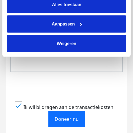
lijst met cookies is te vinden in het tabblad “details”.
Alles toestaan
Aanpassen
Creditcard
Weigeren
Referentie
Ik wil bijdragen aan de transactiekosten
Doneer nu