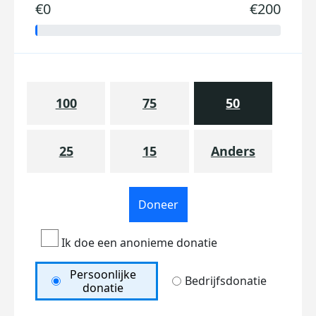
€0
€200
100
75
50
25
15
Anders
Doneer
Ik doe een anonieme donatie
Persoonlijke
Bedrijfsdonatie
donatie