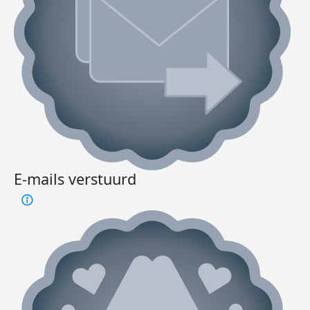
E-mails verstuurd