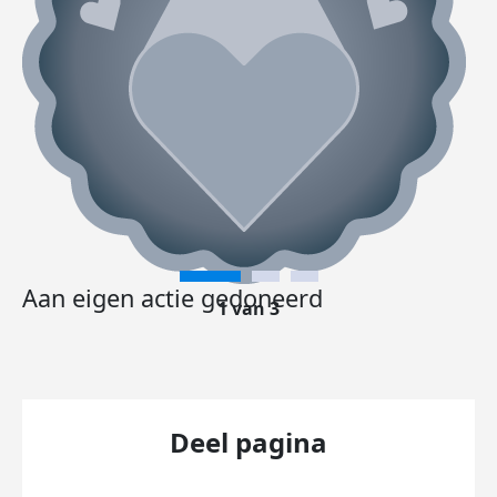
Aan eigen actie gedoneerd
1 van 3
Deel pagina