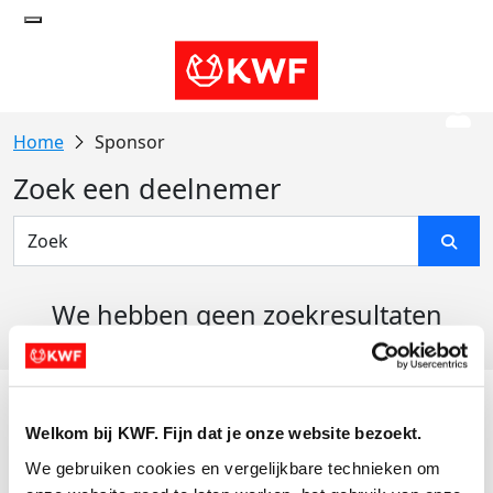
Sponsor
Zoek een deelnemer
We hebben geen zoekresultaten
gevonden
Acties
Welkom bij KWF. Fijn dat je onze website bezoekt.
Actiematerialen
We gebruiken cookies en vergelijkbare technieken om 
Evenementen