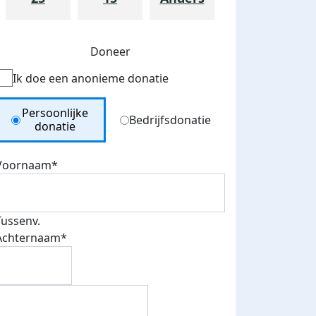
Doneer
Ik doe een anonieme donatie
Donation Type
Persoonlijke
Bedrijfsdonatie
donatie
Voornaam*
teurs
Tussenv.
nkt
Achternaam*