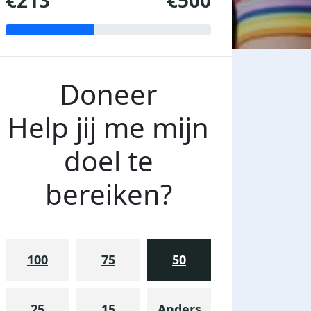
€213
€500
Doneer
Help jij me mijn
doel te
bereiken?
100
75
50
25
15
Anders