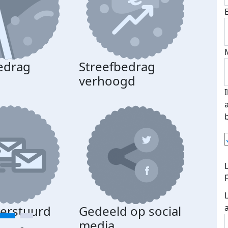
edrag
Streefbedrag
d
verhoogd
verstuurd
Gedeeld op social
media