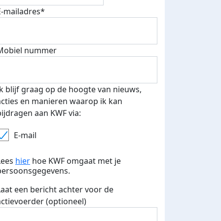
E-mailadres*
Mobiel nummer
Ik blijf graag op de hoogte van nieuws,
acties en manieren waarop ik kan
bijdragen aan KWF via:
E-mail
Lees
hier
hoe KWF omgaat met je
persoonsgegevens.
Laat een bericht achter voor de
actievoerder (optioneel)