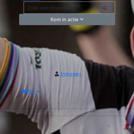
Kom in actie
Inloggen
NL