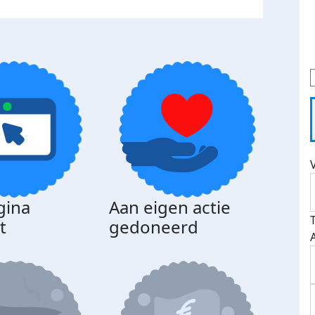
gina
Aan eigen actie
Dona
t
gedoneerd
beda