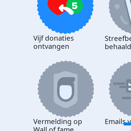
Vijf donaties
Streefb
ontvangen
behaal
Vermelding op
Emails 
Wall of fame