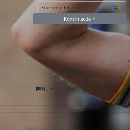
Kom in actie
Inloggen
NL