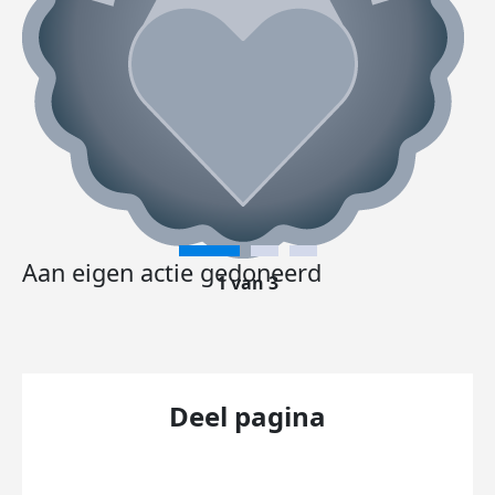
Aan eigen actie gedoneerd
1 van 3
Deel pagina