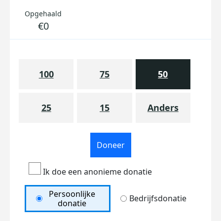
Opgehaald
€0
100
75
50
25
15
Anders
Doneer
Ik doe een anonieme donatie
Persoonlijke
Bedrijfsdonatie
donatie