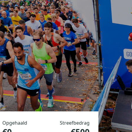
Opgehaald
Streefbedrag