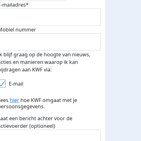
E-mailadres*
500 euro aan donaties ontvang
Mobiel nummer
E-mails verstuurd
 speciale KWF t-shirt!
Ik blijf graag op de hoogte van nieuws,
acties en manieren waarop ik kan
bijdragen aan KWF via:
E-mail
Lees
hier
hoe KWF omgaat met je
persoonsgegevens.
Laat een bericht achter voor de
actievoerder (optioneel)