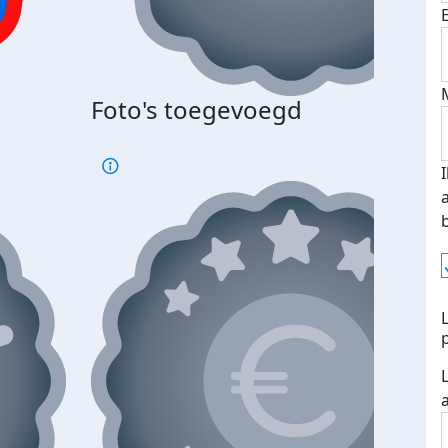
Bij 
Foto's toegevoegd
je je