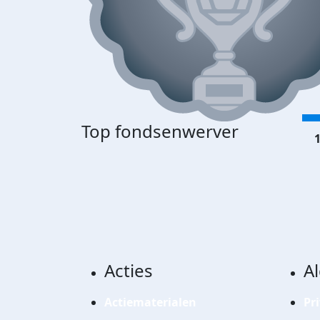
Top fondsenwerver
1
Acties
A
Actiematerialen
Pr