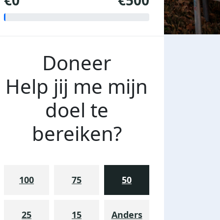
€0
€500
Doneer
Help jij me mijn
doel te
bereiken?
100
75
50
25
15
Anders