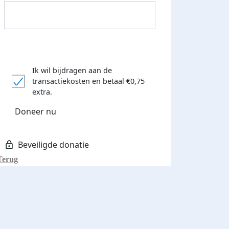
Ik wil bijdragen aan de
transactiekosten
en betaal €0,75
Donateurs bedankt
extra.
Doneer nu
Terug