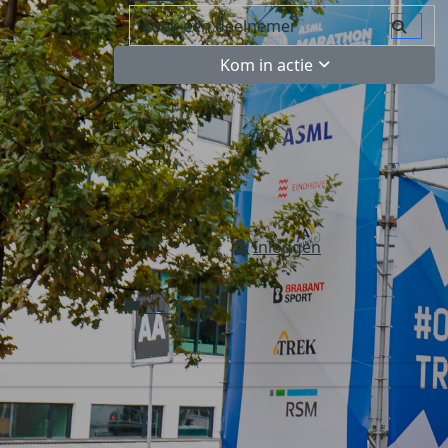
Kom in actie
Inloggen
NL