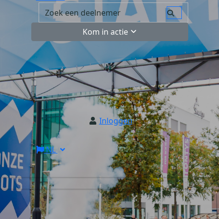
Kom in actie
Inloggen
NL