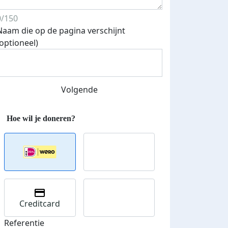
0/150
Naam die op de pagina verschijnt
(optioneel)
Streefbedrag verhoogd
Volgende
Creditcard
Referentie