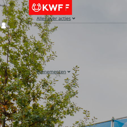
Alles over acties
Login
Evenementen
Over ons
Contact