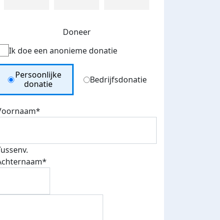
Doneer
Ik doe een anonieme donatie
Donation Type
Persoonlijke
Bedrijfsdonatie
donatie
Voornaam*
Tussenv.
Achternaam*