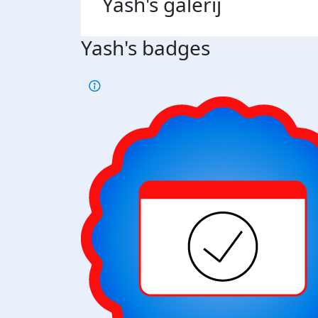
Yash's
galerij
Yash's badges