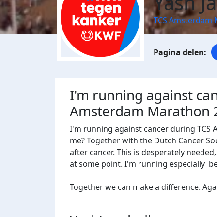
Yash Ja
TCS Amsterdam 
I'm running against ca
Amsterdam Marathon 
I'm running against cancer during TCS
me? Together with the Dutch Cancer Socie
after cancer. This is desperately needed
at some point. I'm running especially 
Together we can make a difference. Agains