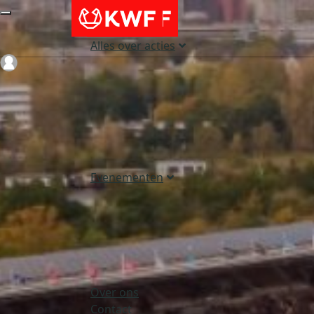
Alles over acties
Login
Evenementen
Over ons
Contact