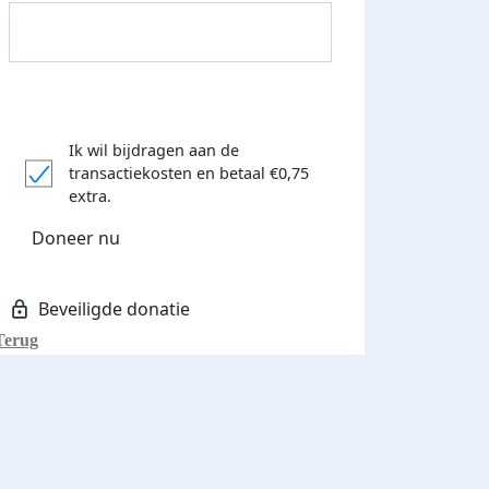
Ik wil bijdragen aan de
transactiekosten
en betaal €0,75
Donateurs bedankt
extra.
Doneer nu
Terug