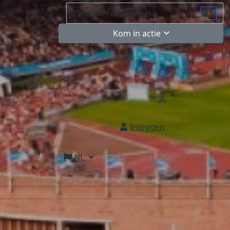
Kom in actie
Inloggen
NL