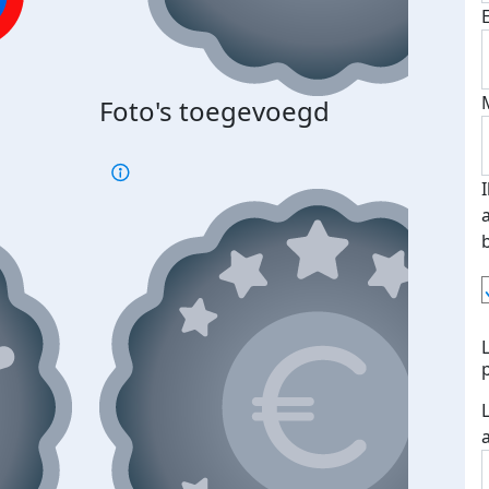
Foto's toegevoegd
€500
verd