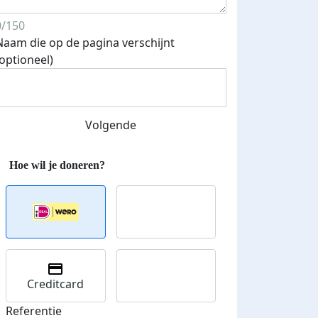
0/150
Naam die op de pagina verschijnt
(optioneel)
Streefbedrag verhoogd
Volgende
Creditcard
Referentie