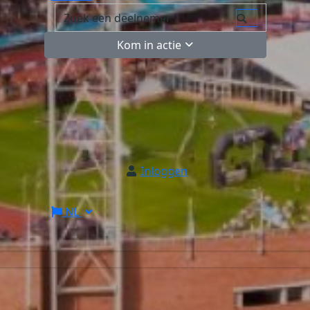
Kom in actie
Inloggen
NL