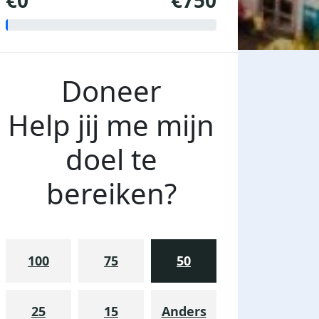
€0
€750
Doneer
Help jij me mijn
doel te
bereiken?
100
75
50
25
15
Anders