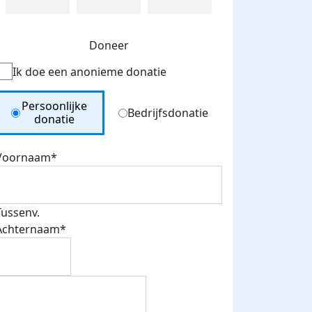
Doneer
Ik doe een anonieme donatie
Donation Type
Persoonlijke
Bedrijfsdonatie
donatie
Voornaam*
Tussenv.
Achternaam*