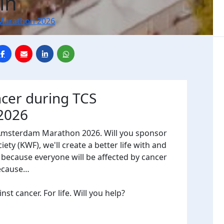
in
Marathon 2026
ncer during TCS
2026
 Amsterdam Marathon 2026. Will you sponsor
ty (KWF), we'll create a better life with and
, because everyone will be affected by cancer
because…
t cancer. For life. Will you help?