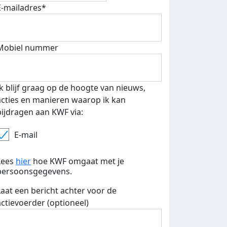
E-mailadres*
Mobiel nummer
 euro opgehaald: t-shirt
E-mails verstuurd
iend
Ik blijf graag op de hoogte van nieuws,
acties en manieren waarop ik kan
bijdragen aan KWF via:
E-mail
Lees
hier
hoe KWF omgaat met je
persoonsgegevens.
Laat een bericht achter voor de
actievoerder (optioneel)