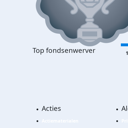
Top fondsenwerver
1
Acties
A
Actiematerialen
Pr