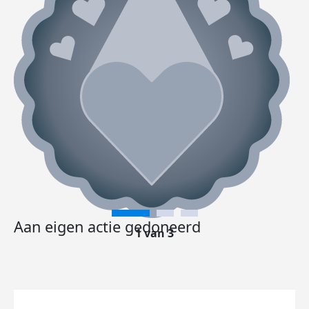
Aan eigen actie gedoneerd
1 van 3