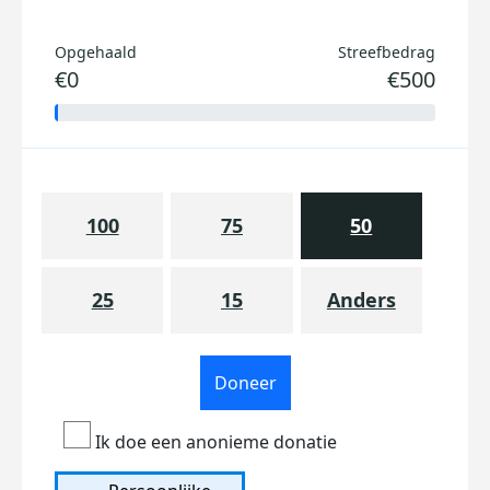
Opgehaald
Streefbedrag
€0
€500
100
75
50
25
15
Anders
Doneer
Ik doe een anonieme donatie