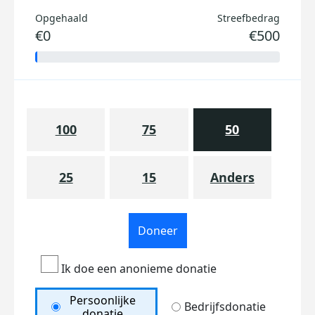
Opgehaald
Streefbedrag
€0
€500
100
75
50
25
15
Anders
Doneer
Ik doe een anonieme donatie
Persoonlijke
Bedrijfsdonatie
donatie