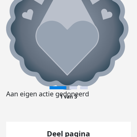
Aan eigen actie gedoneerd
1 van 3
Deel pagina