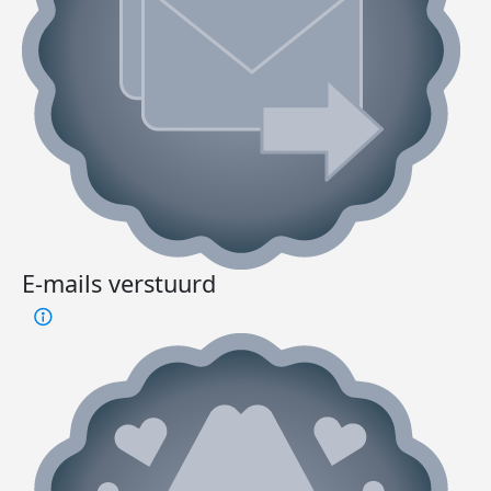
E-mails verstuurd