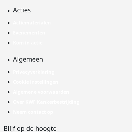
Acties
Actiematerialen
Evenementen
Kom in actie
Algemeen
Privacyverklaring
Cookie instellingen
Algemene voorwaarden
Over KWF Kankerbestrijding
Neem contact op
Blijf op de hoogte