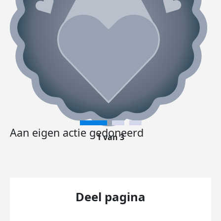
Aan eigen actie gedoneerd
1 van 3
Deel pagina