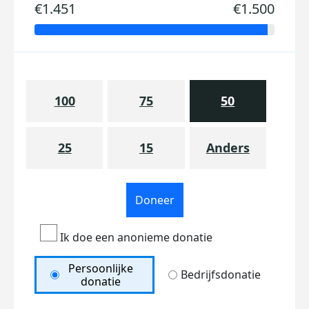
€1.451
€1.500
100
75
50
25
15
Anders
Doneer
Ik doe een anonieme donatie
Persoonlijke
Bedrijfsdonatie
donatie