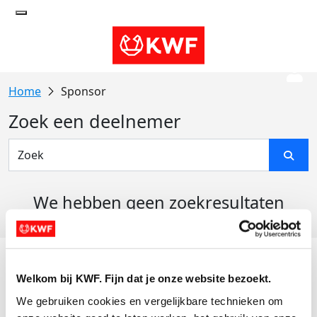
Sponsor
Zoek een deelnemer
We hebben geen zoekresultaten
gevonden
Acties
Welkom bij KWF. Fijn dat je onze website bezoekt.
Actiematerialen
We gebruiken cookies en vergelijkbare technieken om 
Evenementen