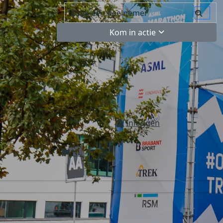
Kom in actie
Inloggen
NL