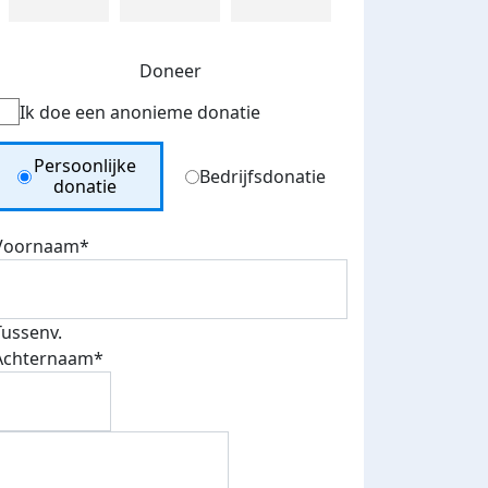
Doneer
Ik doe een anonieme donatie
Donation Type
Persoonlijke
Bedrijfsdonatie
donatie
Voornaam*
Tussenv.
Achternaam*
500 euro aan donaties ontvang
E-mails verstuurd