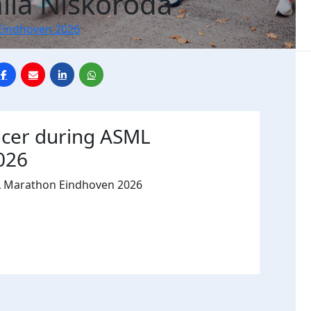
iia Niskoroda
Eindhoven 2026
ncer during ASML
026
L Marathon Eindhoven 2026