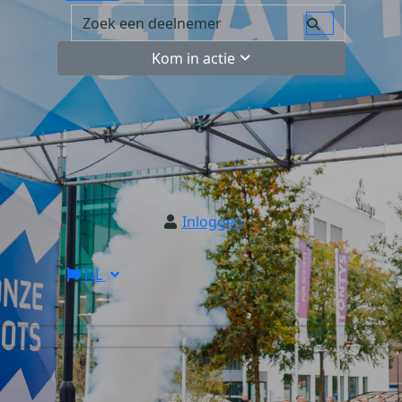
Kom in actie
Inloggen
NL