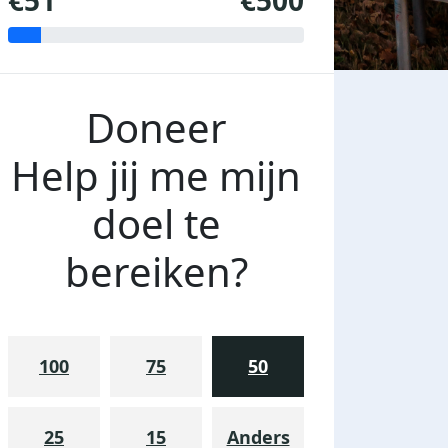
€51
€500
Doneer
Help jij me mijn
doel te
bereiken?
100
75
50
25
15
Anders