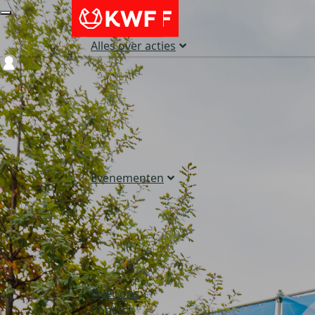
Alles over acties
Login
Evenementen
Over ons
Contact