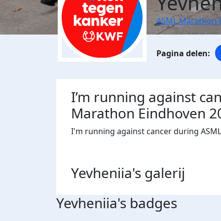
Yevhen
ASML Marathon 
I’m running against ca
Marathon Eindhoven 2
I'm running against cancer during ASM
Yevheniia's
galerij
Yevheniia's badges