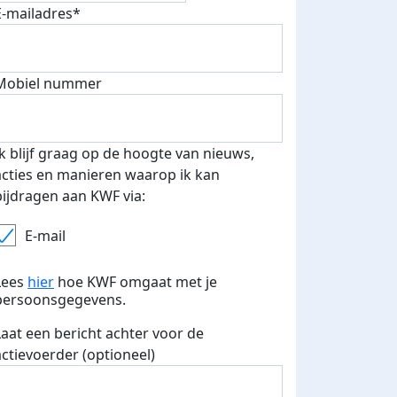
 speciale KWF t-shirt!
E-mailadres*
Mobiel nummer
Ik blijf graag op de hoogte van nieuws,
acties en manieren waarop ik kan
bijdragen aan KWF via:
E-mail
Lees
hier
hoe KWF omgaat met je
persoonsgegevens.
Laat een bericht achter voor de
actievoerder (optioneel)