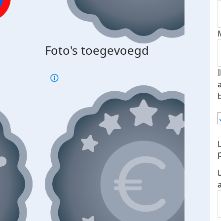
Foto's toegevoegd
€500
verd