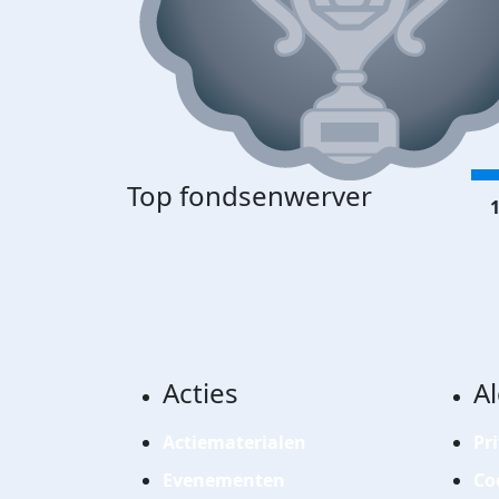
Top fondsenwerver
1
Acties
A
Actiematerialen
Pr
Evenementen
Co