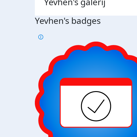
Yevhen's
galerij
Yevhen's badges