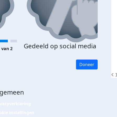
Gedeeld op social media
 van 2
Doneer
lgemeen
ivacyverklaring
okie instellingen