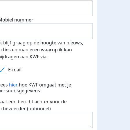
Mobiel nummer
 euro opgehaald: t-shirt
E-mails verstuurd
iend
Ik blijf graag op de hoogte van nieuws,
acties en manieren waarop ik kan
bijdragen aan KWF via:
E-mail
Lees
hier
hoe KWF omgaat met je
persoonsgegevens.
Laat een bericht achter voor de
actievoerder (optioneel)