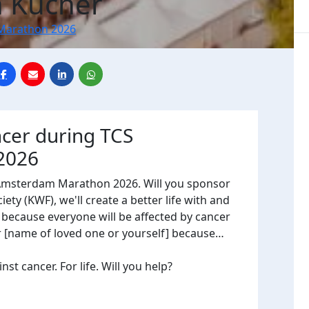
 Kucher
Marathon 2026
ncer during TCS
2026
 Amsterdam Marathon 2026. Will you sponsor
ty (KWF), we'll create a better life with and
, because everyone will be affected by cancer
or [name of loved one or yourself] because…
t cancer. For life. Will you help?