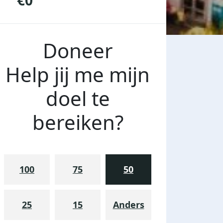
€0
Doneer
Help jij me mijn
doel te
bereiken?
100
75
50
25
15
Anders