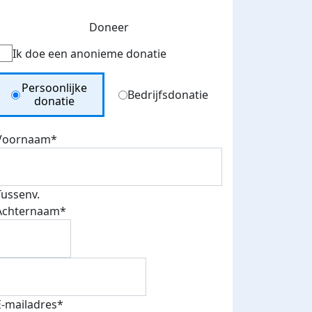
Doneer
Ik doe een anonieme donatie
Donation Type
Persoonlijke
Bedrijfsdonatie
donatie
Voornaam*
Tussenv.
Achternaam*
E-mailadres*