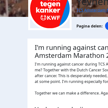
Yevhen
TCS Amsterdam 
I'm running against ca
Amsterdam Marathon 
I'm running against cancer during TCS
me? Together with the Dutch Cancer Socie
after cancer. This is desperately needed
at some point. I'm running especially f
Together we can make a difference. Agains