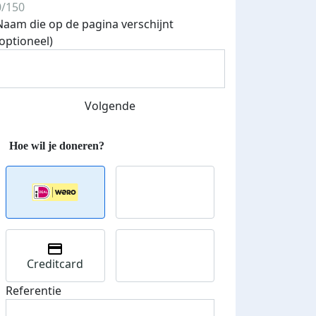
0/150
Naam die op de pagina verschijnt
(optioneel)
Streefbedrag verhoogd
Volgende
Creditcard
Referentie