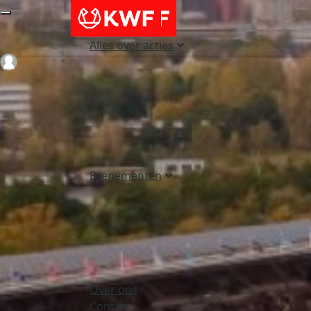
Alles over acties
Login
Evenementen
Over ons
Contact