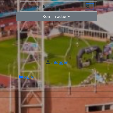
Kom in actie
Inloggen
NL