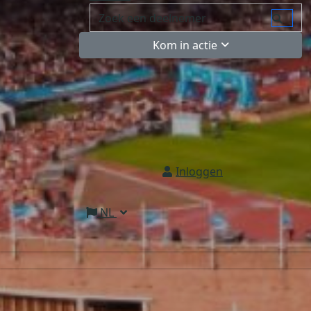
Kom in actie
Inloggen
NL