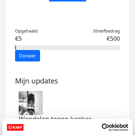
Opgehaald
Streefbedrag
€5
€500
Doneer
Mijn updates
Wandelen tegen kanker
woensdag 11 maart 2026