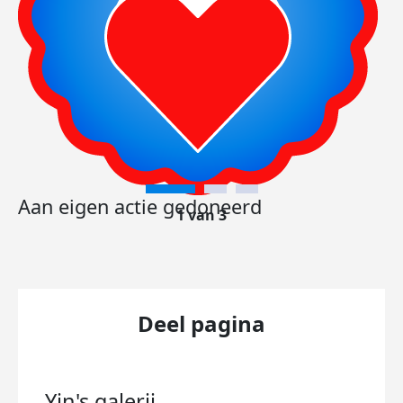
Aan eigen actie gedoneerd
1 van 3
Deel pagina
Yin's
galerij