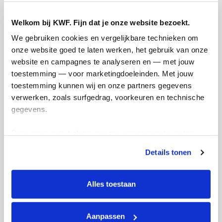
Ik zou graag willen bijdragen aan
wandelen tegen kanker. Vandaar dat ik
Welkom bij KWF. Fijn dat je onze website bezoekt.
namens deze stichting zou willen lopen.
We gebruiken cookies en vergelijkbare technieken om 
onze website goed te laten werken, het gebruik van onze 
Deel op
website en campagnes te analyseren en — met jouw 
toestemming — voor marketingdoeleinden. Met jouw 
Yin's badges
toestemming kunnen wij en onze partners gegevens 
verwerken, zoals surfgedrag, voorkeuren en technische 
gegevens.
Deze gegevens helpen ons om campagnes te meten, 
prestaties te verbeteren en relevante KWF-content te 
Details tonen
tonen. Je kunt je toestemming op elk moment wijzigen of 
intrekken via Cookie instellingen onderaan de pagina. De 
lijst met cookies is te vinden in het tabblad “details”.
Alles toestaan
Aanpassen