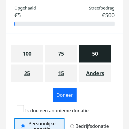
Opgehaald
Streefbedrag
€5
€500
100
75
50
25
15
Anders
Doneer
Ik doe een anonieme donatie
Persoonlijke
Bedrijfsdonatie
donatie