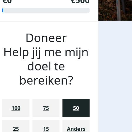
€0
€500
Doneer
Help jij me mijn
doel te
bereiken?
100
75
50
25
15
Anders