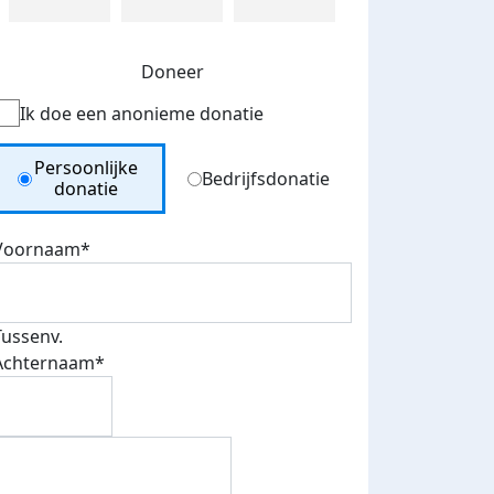
Doneer
Ik doe een anonieme donatie
Donation Type
Persoonlijke
Bedrijfsdonatie
donatie
Voornaam*
Tussenv.
Achternaam*