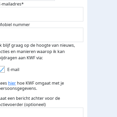
E-mailadres*
500 euro aan donaties ontvang
E-mails verstuurd
 speciale KWF t-shirt!
Mobiel nummer
Ik blijf graag op de hoogte van nieuws,
acties en manieren waarop ik kan
bijdragen aan KWF via:
E-mail
Lees
hier
hoe KWF omgaat met je
persoonsgegevens.
Laat een bericht achter voor de
actievoerder (optioneel)