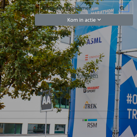
Kom in actie
Inloggen
NL