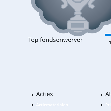
Top fondsenwerver
1
Acties
A
Actiematerialen
Pr