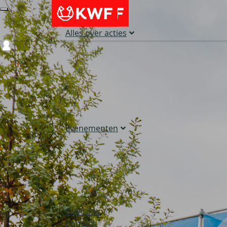
Alles over acties
Login
Evenementen
Over ons
Contact