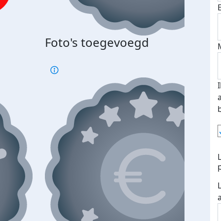
Bij 
Foto's toegevoegd
je je