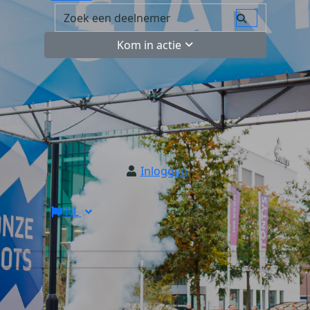
Kom in actie
Inloggen
NL