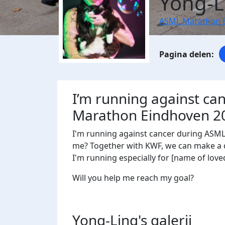
Yong-L
ASML Marathon 
I’m running against ca
Marathon Eindhoven 2
I'm running against cancer during ASM
me? Together with KWF, we can make a di
I'm running especially for [name of loved
Will you help me reach my goal?
Yong-Ling's
galerij