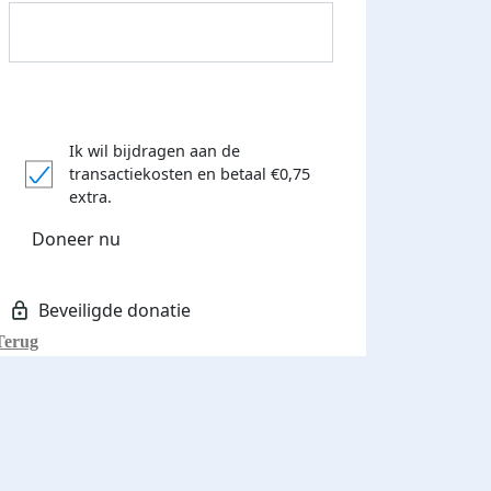
Ik wil bijdragen aan de
Donateurs bedankt
transactiekosten
en betaal €0,75
extra.
Doneer nu
Terug