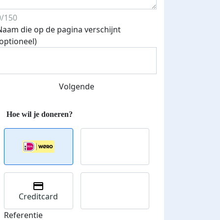
0/150
Naam die op de pagina verschijnt
(optioneel)
Streefbedrag verhoogd
Volgende
Creditcard
Referentie