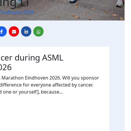
ing Li
Eindhoven 2026
ncer during ASML
026
L Marathon Eindhoven 2026. Will you sponsor
fference for everyone affected by cancer.
 one or yourself], because...