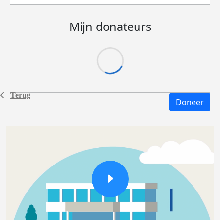
Mijn donateurs
Terug
Doneer