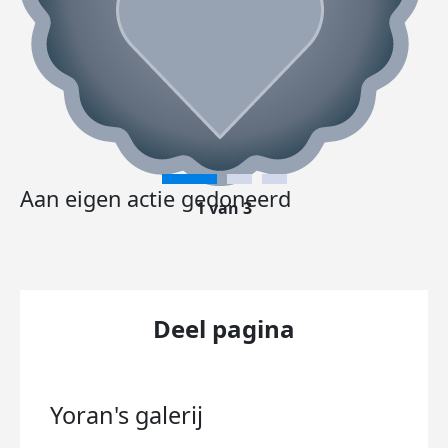
Aan eigen actie gedoneerd
1 van 3
Deel pagina
Yoran's
galerij