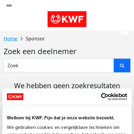
Sponsor
Zoek een deelnemer
We hebben geen zoekresultaten
gevonden
Acties
Welkom bij KWF. Fijn dat je onze website bezoekt.
Actiematerialen
We gebruiken cookies en vergelijkbare technieken om 
Evenementen