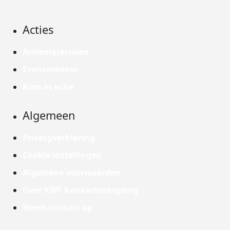
Acties
Actiematerialen
Evenementen
Kom in actie
Algemeen
Privacyverklaring
Cookie instellingen
Algemene voorwaarden
Over KWF Kankerbestrijding
Neem contact op