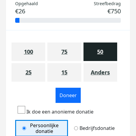
Opgehaald
Streefbedrag
€26
€750
100
75
50
25
15
Anders
Doneer
Ik doe een anonieme donatie
Persoonlijke
Bedrijfsdonatie
donatie