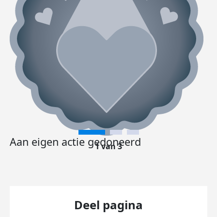
Aan eigen actie gedoneerd
1 van 3
Deel pagina