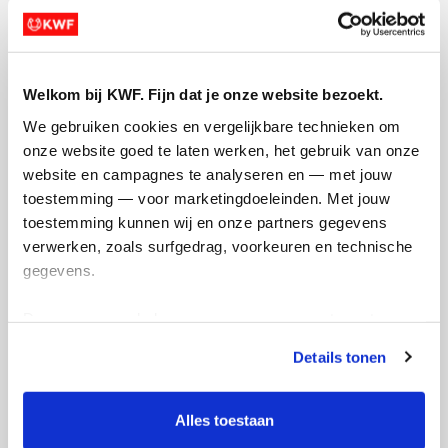
Welkom bij KWF. Fijn dat je onze website bezoekt.
Opgehaald
Streefbedrag
We gebruiken cookies en vergelijkbare technieken om 
€127
€2.000
onze website goed te laten werken, het gebruik van onze 
website en campagnes te analyseren en — met jouw 
toestemming — voor marketingdoeleinden. Met jouw 
Doneer
toestemming kunnen wij en onze partners gegevens 
verwerken, zoals surfgedrag, voorkeuren en technische 
Youri's badges
gegevens.
Deze gegevens helpen ons om campagnes te meten, 
prestaties te verbeteren en relevante KWF-content te 
Details tonen
tonen. Je kunt je toestemming op elk moment wijzigen of 
intrekken via Cookie instellingen onderaan de pagina. De 
lijst met cookies is te vinden in het tabblad “details”.
Alles toestaan