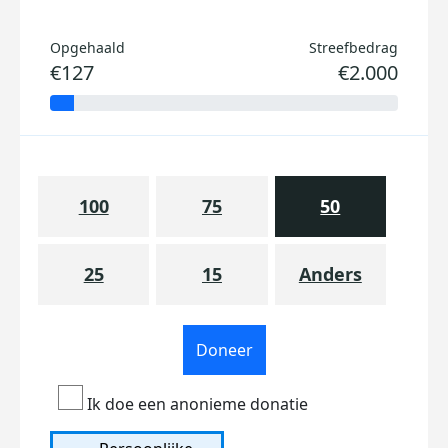
Opgehaald
Streefbedrag
€127
€2.000
100
75
50
25
15
Anders
Doneer
Ik doe een anonieme donatie