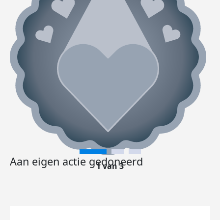
Aan eigen actie gedoneerd
1 van 3