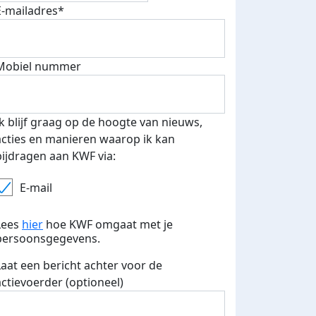
E-mailadres*
Mobiel nummer
Ik blijf graag op de hoogte van nieuws,
acties en manieren waarop ik kan
 euro opgehaald: t-shirt
E-mails verstuurd
bijdragen aan KWF via:
iend
E-mail
Lees
hier
hoe KWF omgaat met je
persoonsgegevens.
Laat een bericht achter voor de
actievoerder (optioneel)