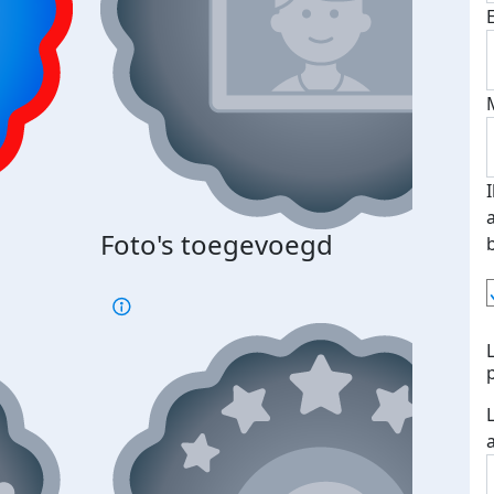
Foto's toegevoegd
€500
verd