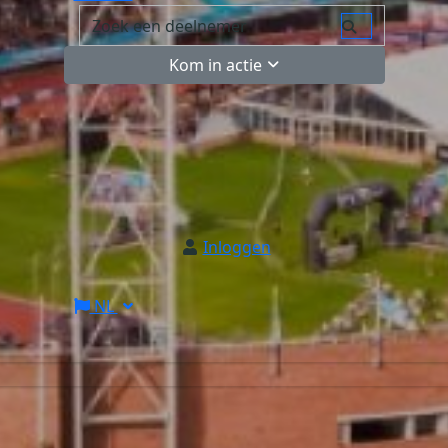
Kom in actie
Inloggen
NL