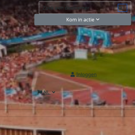
Kom in actie
Inloggen
NL