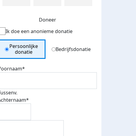
Doneer
Ik doe een anonieme donatie
Donation Type
Persoonlijke
Bedrijfsdonatie
donatie
Voornaam*
Tussenv.
Achternaam*