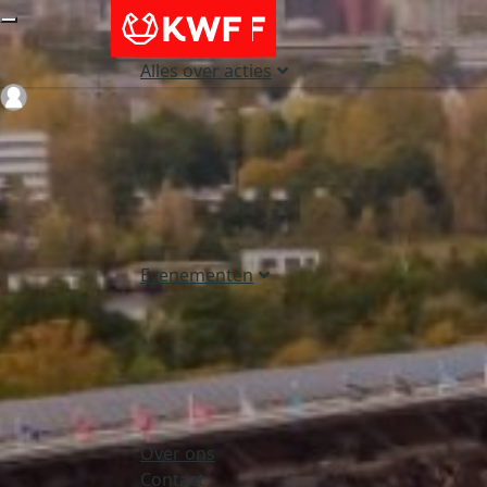
Alles over acties
Login
Evenementen
Over ons
Contact