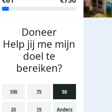
€61
€750
Doneer
Help jij me mijn
doel te
bereiken?
100
75
50
25
15
Anders