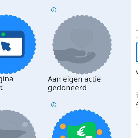
gina
Aan eigen actie
Dona
t
gedoneerd
beda