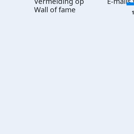
Vermelding op
E-mails
Wall of fame
1