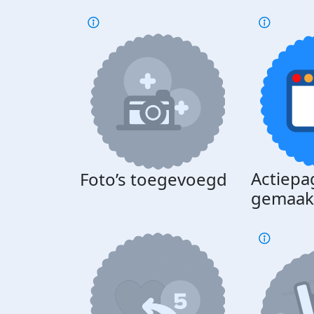
Actiepa
Foto’s toegevoegd
gemaak