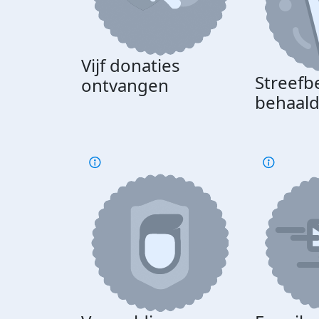
Vijf donaties
Streefb
ontvangen
behaal