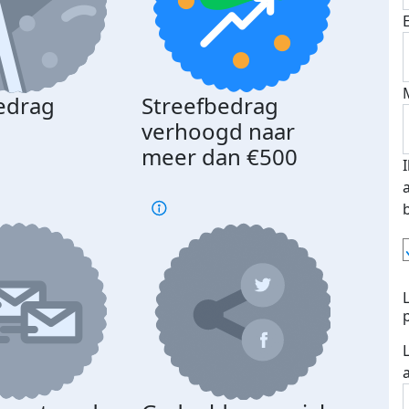
edrag
Streefbedrag
d
verhoogd naar
meer dan €500