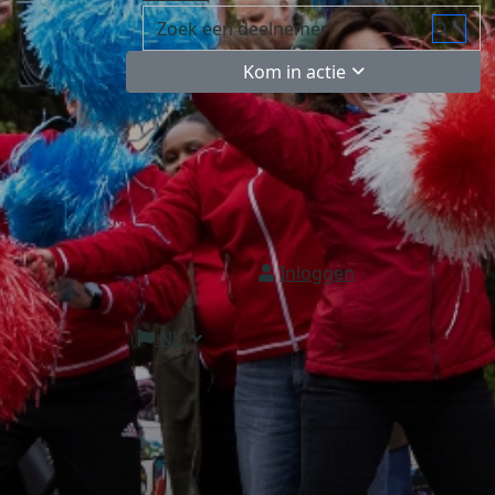
Kom in actie
Inloggen
NL