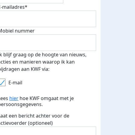
E-mailadres*
Mobiel nummer
Ik blijf graag op de hoogte van nieuws,
acties en manieren waarop ik kan
bijdragen aan KWF via:
E-mail
Lees
hier
hoe KWF omgaat met je
persoonsgegevens.
Laat een bericht achter voor de
actievoerder (optioneel)