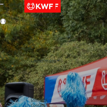
Alles over acties
Login
Evenementen
Over ons
Contact