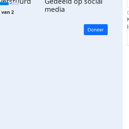
 verstuurd
Gedeeld op social
media
 van 2
Doneer