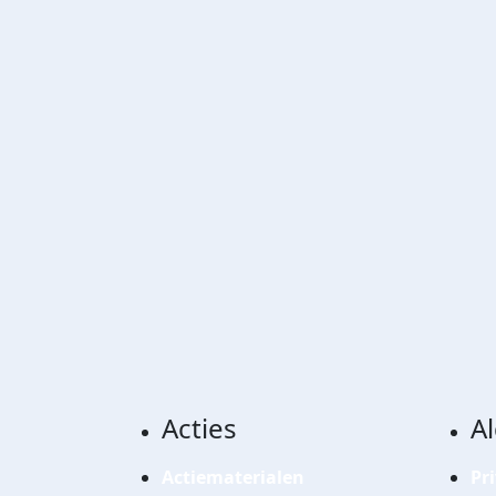
Acties
A
Actiematerialen
Pr