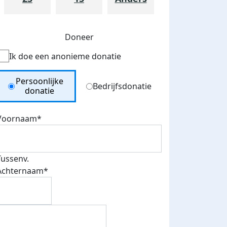
Doneer
Ik doe een anonieme donatie
Donation Type
Persoonlijke
Bedrijfsdonatie
donatie
Voornaam*
teurs
nkt
Tussenv.
Achternaam*