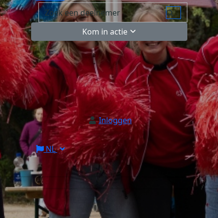
Kom in actie
Inloggen
NL