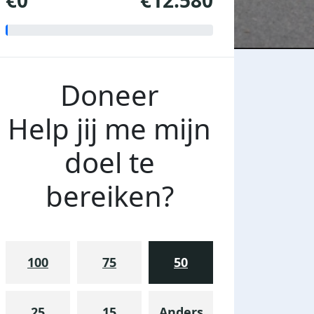
€0
€12.580
Doneer
Help jij me mijn
doel te
bereiken?
100
75
50
25
15
Anders