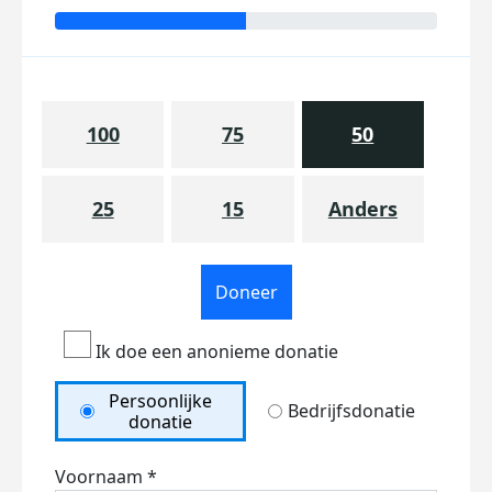
100
75
50
25
15
Anders
Doneer
Ik doe een anonieme donatie
Persoonlijke
Bedrijfsdonatie
donatie
Voornaam *