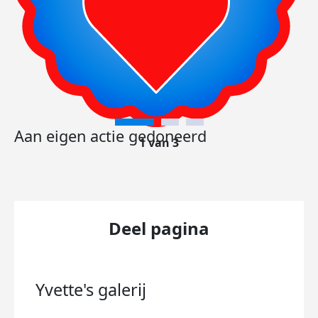
Aan eigen actie gedoneerd
1 van 3
Deel pagina
Yvette's
galerij