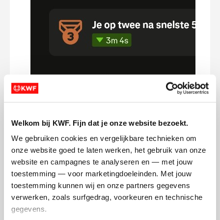
Welkom bij KWF. Fijn dat je onze website bezoekt.
We gebruiken cookies en vergelijkbare technieken om 
onze website goed te laten werken, het gebruik van onze 
website en campagnes te analyseren en — met jouw 
toestemming — voor marketingdoeleinden. Met jouw 
toestemming kunnen wij en onze partners gegevens 
Langzamerhand maar eens goed gaan
Elke 
verwerken, zoals surfgedrag, voorkeuren en technische 
opbouwen met de afstand. Erg dankbaar
hard
gegevens.