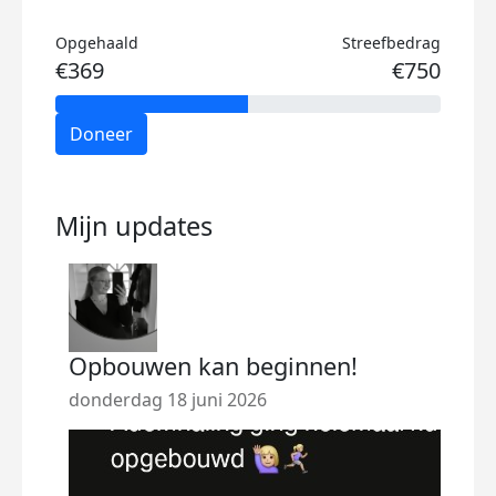
Opgehaald
Streefbedrag
€369
€750
Doneer
Mijn updates
Opbouwen kan beginnen!
Beg
donderdag 18 juni 2026
woen