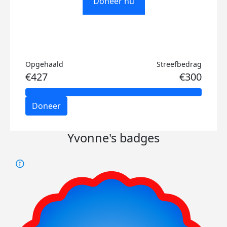
Doneer nu
Opgehaald
Streefbedrag
€427
€300
Doneer
Yvonne's badges