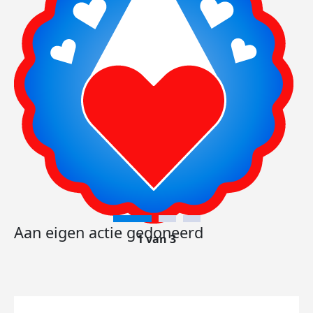
Aan eigen actie gedoneerd
1 van 3