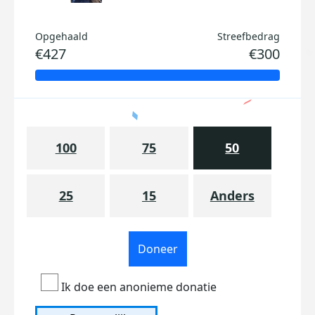
Opgehaald
Streefbedrag
€427
€300
100
75
50
25
15
Anders
Doneer
Ik doe een anonieme donatie