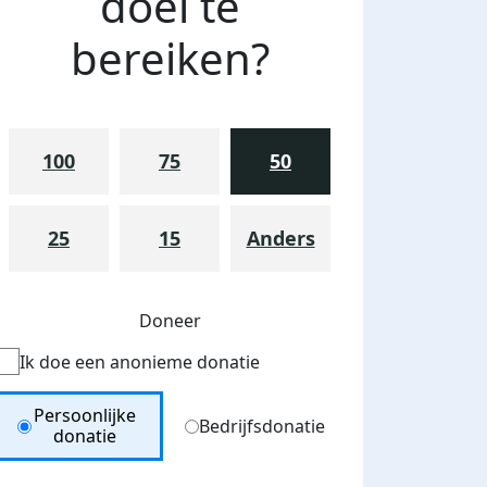
doel te
bereiken?
100
75
50
25
15
Anders
Doneer
Ik doe een anonieme donatie
Donation Type
Persoonlijke
Bedrijfsdonatie
donatie