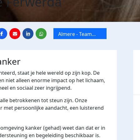
e Ferwerda
Almere - Team
Parkhuys Almere
anker
erd, staat je hele wereld op zijn kop. De
n niet alleen enorme impact op het lichaam,
el en sociaal zeer ingrijpend.
lle betrokkenen tot steun zijn. Onze
aar met persoonlijke aandacht, een luisterend
je omgeving kanker (gehad) weet dan dat er in
ersteuning en begeleiding beschikbaar is.