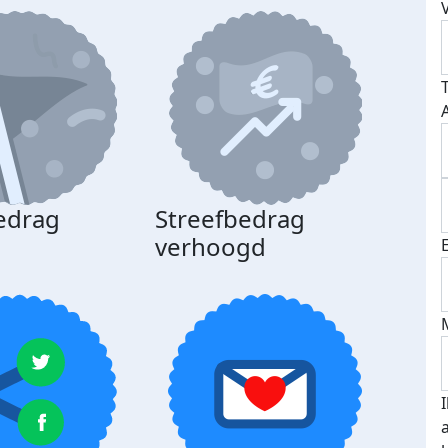
edrag
Streefbedrag
d
verhoogd