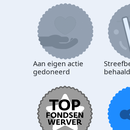
Aan eigen actie
Streefb
gedoneerd
behaal