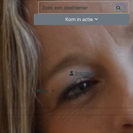
Kom in actie
Inloggen
NL