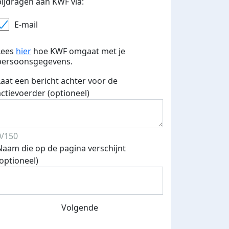
bijdragen aan KWF via:
E-mail
Lees
hier
hoe KWF omgaat met je
persoonsgegevens.
Laat een bericht achter voor de
actievoerder (optioneel)
0/150
Naam die op de pagina verschijnt
(optioneel)
Volgende