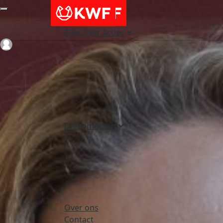
Alles over acties
Login
Evenementen
Over ons
Contact