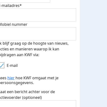
E-mailadres*
Mobiel nummer
Ik blijf graag op de hoogte van nieuws,
acties en manieren waarop ik kan
bijdragen aan KWF via:
E-mail
Lees
hier
hoe KWF omgaat met je
persoonsgegevens.
Laat een bericht achter voor de
actievoerder (optioneel)