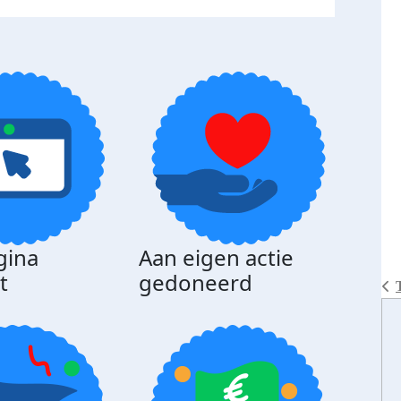
gina
Aan eigen actie
Dona
t
gedoneerd
beda