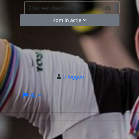
Kom in actie
Inloggen
NL