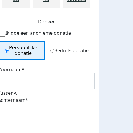
Doneer
Ik doe een anonieme donatie
Donation Type
Persoonlijke
Bedrijfsdonatie
donatie
Voornaam*
Tussenv.
Achternaam*