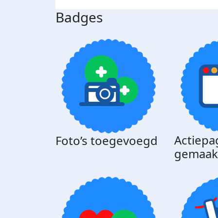
Badges
Actiepa
Foto’s toegevoegd
gemaak