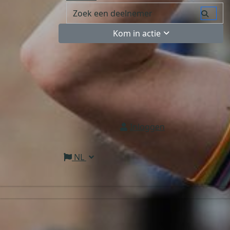
Kom in actie
Inloggen
NL