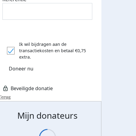
Ik wil bijdragen aan de
transactiekosten
en betaal €0,75
extra.
Doneer nu
teurs
nkt
Terug
Mijn donateurs