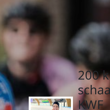
200 k
schaa
KWF