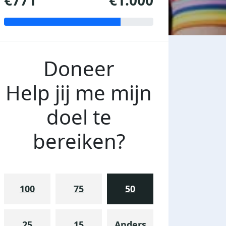
€771
€1.000
Doneer
Help jij me mijn
doel te
bereiken?
100
75
50
25
15
Anders