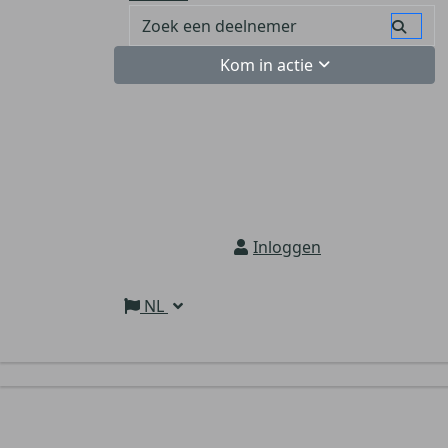
Kom in actie
Inloggen
NL