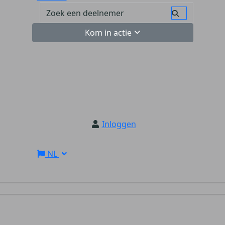
Kom in actie
Inloggen
NL