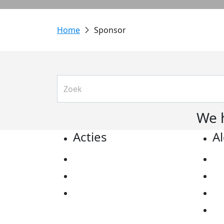
Sponsor
We 
Acties
A
Actiematerialen
Pr
Evenementen
Co
Kom in actie
Al
Ov