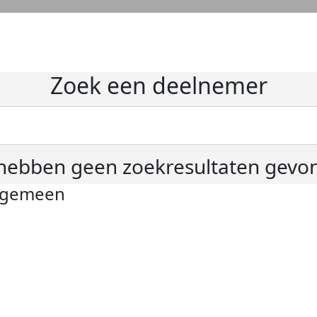
Zoek een deelnemer
hebben geen zoekresultaten gevo
lgemeen
ivacyverklaring
okie instellingen
gemene voorwaarden
er KWF Kankerbestrijding