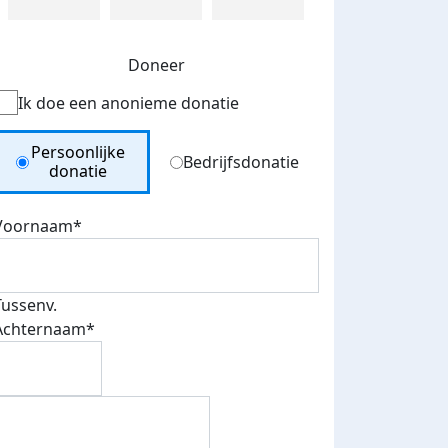
Doneer
Ik doe een anonieme donatie
Donation Type
Persoonlijke
Bedrijfsdonatie
donatie
Voornaam*
Tussenv.
Achternaam*