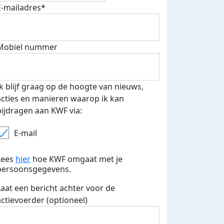
E-mailadres*
fondsenwerver
E-mails verstuurd
Mobiel nummer
Ik blijf graag op de hoogte van nieuws,
acties en manieren waarop ik kan
bijdragen aan KWF via:
E-mail
Lees
hier
hoe KWF omgaat met je
persoonsgegevens.
Laat een bericht achter voor de
actievoerder (optioneel)