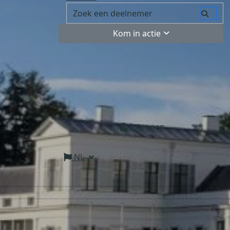
Kom in actie
Inloggen
NL