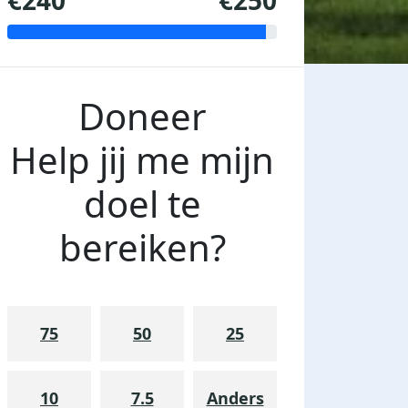
€240
€250
Doneer
Help jij me mijn
doel te
bereiken?
75
50
25
10
7.5
Anders