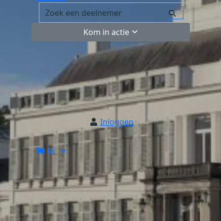
Kom in actie
Inloggen
NL