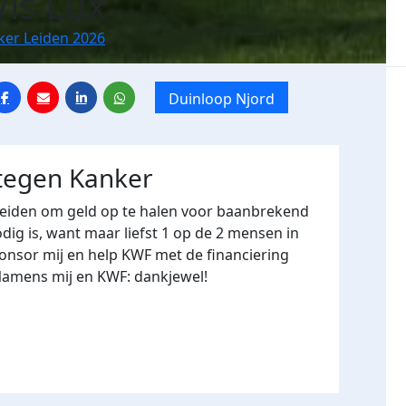
Vis Lux
ker Leiden 2026
Duinloop Njord
 tegen Kanker
Leiden om geld op te halen voor baanbrekend
ig is, want maar liefst 1 op de 2 mensen in
onsor mij en help KWF met de financiering
Namens mij en KWF: dankjewel!