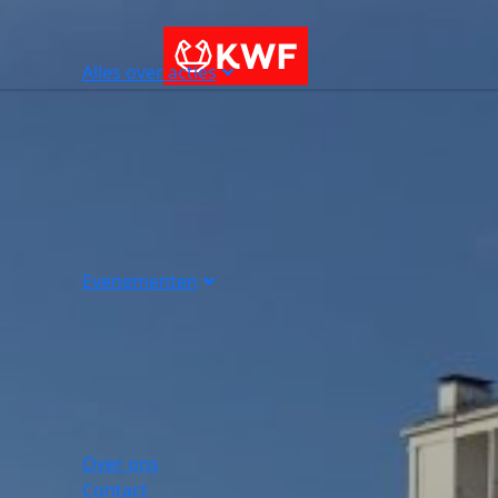
Alles over acties
Evenementen
Over ons
Contact