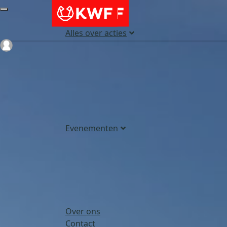
Alles over acties
Login
Evenementen
Over ons
Contact