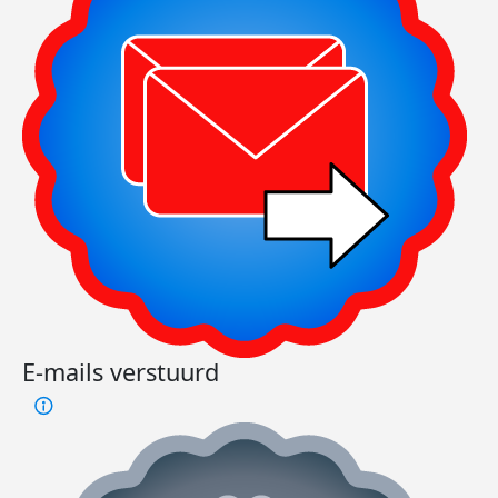
E-mails verstuurd