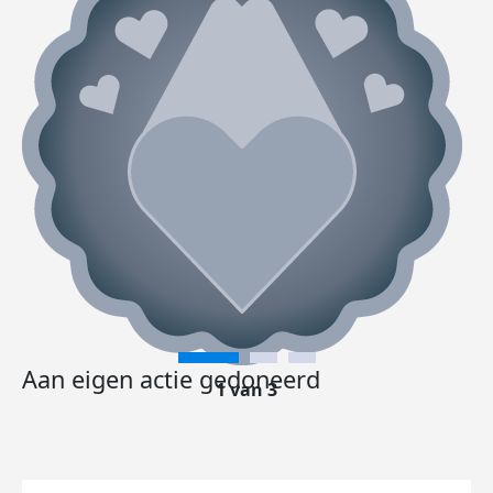
Aan eigen actie gedoneerd
1 van 3