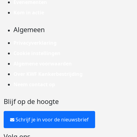
Evenementen
Kom in actie
Algemeen
Privacyverklaring
Cookie instellingen
Algemene voorwaarden
Over KWF Kankerbestrijding
Neem contact op
Blijf op de hoogte
Schrijf je in voor de nieuwsbrief
Volg ons