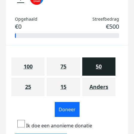
Opgehaald
Streefbedrag
€0
€500
100
75
50
25
15
Anders
Doneer
Ik doe een anonieme donatie