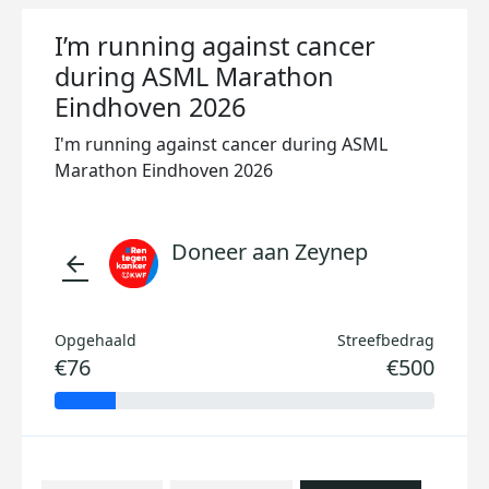
I’m running against cancer
during ASML Marathon
Eindhoven 2026
I'm running against cancer during ASML
Marathon Eindhoven 2026
Doneer aan Zeynep
arrow_back
Opgehaald
Streefbedrag
€76
€500