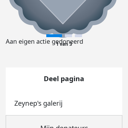
Aan eigen actie gedoneerd
1 van 3
Deel pagina
Zeynep's
galerij