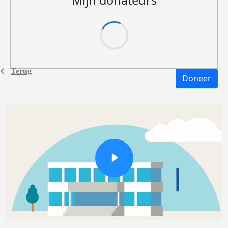
Mijn donateurs
Terug
Doneer