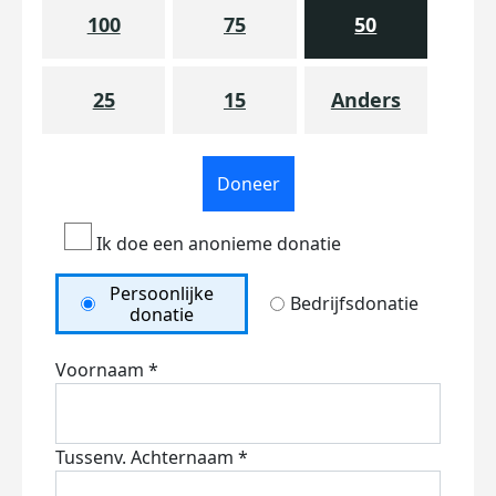
100
75
50
25
15
Anders
Doneer
Ik doe een anonieme donatie
Persoonlijke
Bedrijfsdonatie
donatie
Voornaam *
Tussenv.
Achternaam *