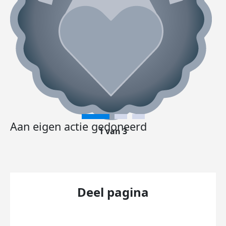
Aan eigen actie gedoneerd
1 van 3
Deel pagina