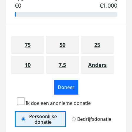
€0
€1.000
75
50
25
10
7.5
Anders
Doneer
Ik doe een anonieme donatie
Persoonlijke
Bedrijfsdonatie
donatie