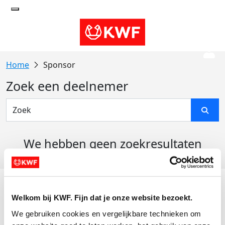
Sponsor
Zoek een deelnemer
We hebben geen zoekresultaten
gevonden
Acties
Welkom bij KWF. Fijn dat je onze website bezoekt.
Actiematerialen
We gebruiken cookies en vergelijkbare technieken om 
Evenementen