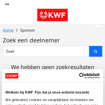
Sponsor
Zoek een deelnemer
We hebben geen zoekresultaten
gevonden
Acties
Welkom bij KWF. Fijn dat je onze website bezoekt.
Actiematerialen
We gebruiken cookies en vergelijkbare technieken om 
Evenementen