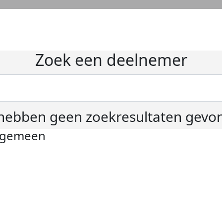
Zoek een deelnemer
hebben geen zoekresultaten gevo
lgemeen
ivacyverklaring
okie instellingen
gemene voorwaarden
er KWF Kankerbestrijding