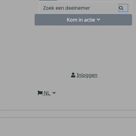
Kom in actie
Inloggen
NL