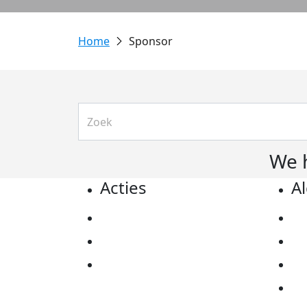
Sponsor
We 
Acties
A
Actiematerialen
Pr
Evenementen
Co
Kom in actie
Al
Ov