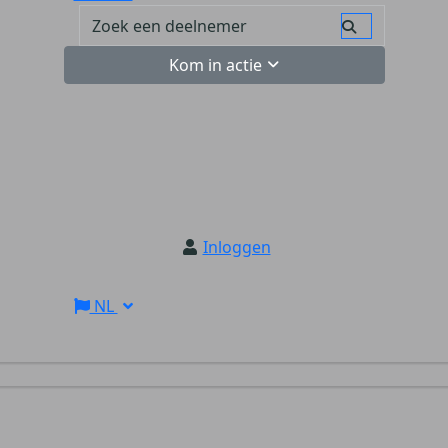
Kom in actie
Inloggen
NL