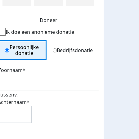
Doneer
Ik doe een anonieme donatie
Donation Type
Persoonlijke
Bedrijfsdonatie
donatie
Voornaam*
Tussenv.
Achternaam*