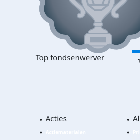
Top fondsenwerver
1
Acties
A
Actiematerialen
Pr