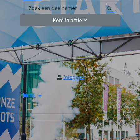
Kom in actie
Inloggen
NL