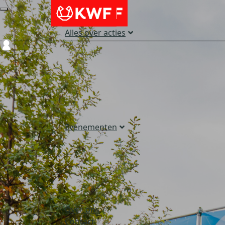
Alles over acties
Login
Evenementen
Over ons
Contact