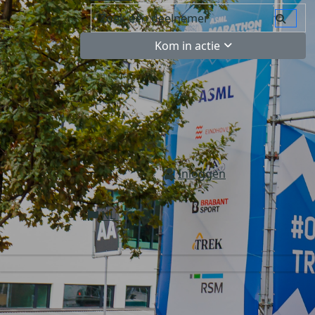
Kom in actie
Inloggen
NL