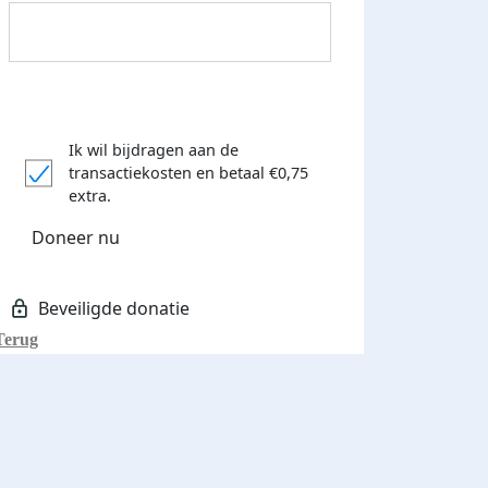
Ik wil bijdragen aan de
transactiekosten
en betaal €0,75
Donateurs bedankt
extra.
Doneer nu
Terug