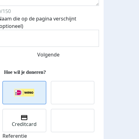
0/150
Naam die op de pagina verschijnt
(optioneel)
Streefbedrag verhoogd
Volgende
Creditcard
Referentie