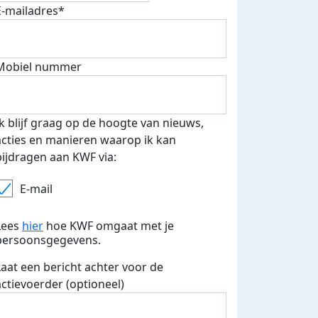
E-mailadres*
500 euro aan donaties ontvang
Mobiel nummer
E-mails verstuurd
 speciale KWF t-shirt!
Ik blijf graag op de hoogte van nieuws,
acties en manieren waarop ik kan
bijdragen aan KWF via:
E-mail
Lees
hier
hoe KWF omgaat met je
persoonsgegevens.
Laat een bericht achter voor de
actievoerder (optioneel)