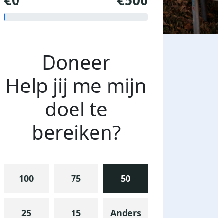
€0
€500
Doneer
Help jij me mijn
doel te
bereiken?
100
75
50
25
15
Anders