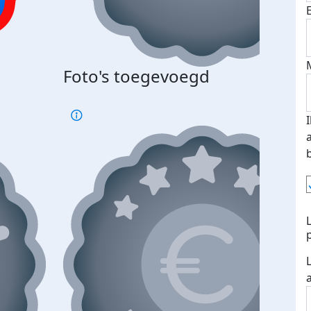
Bij 
Foto's toegevoegd
je je