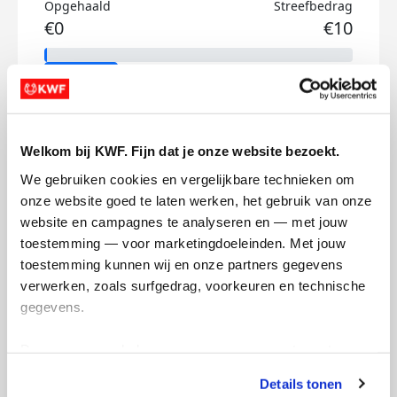
Opgehaald
Streefbedrag
€0
€10
Doneer
Zuzanna's badges
Welkom bij KWF. Fijn dat je onze website bezoekt.
We gebruiken cookies en vergelijkbare technieken om 
onze website goed te laten werken, het gebruik van onze 
website en campagnes te analyseren en — met jouw 
toestemming — voor marketingdoeleinden. Met jouw 
toestemming kunnen wij en onze partners gegevens 
verwerken, zoals surfgedrag, voorkeuren en technische 
gegevens.
Deze gegevens helpen ons om campagnes te meten, 
prestaties te verbeteren en relevante KWF-content te 
Details tonen
tonen. Je kunt je toestemming op elk moment wijzigen of 