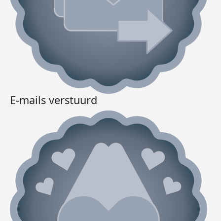
E-mails verstuurd