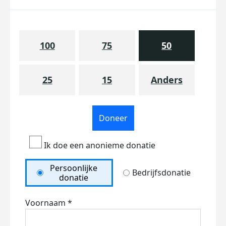
100
75
50
25
15
Anders
Doneer
Ik doe een anonieme donatie
Persoonlijke
Bedrijfsdonatie
donatie
Voornaam *