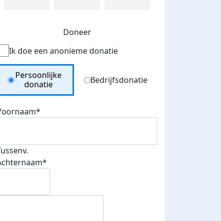
Doneer
Ik doe een anonieme donatie
Donation Type
Persoonlijke
Bedrijfsdonatie
donatie
Voornaam*
Tussenv.
Achternaam*