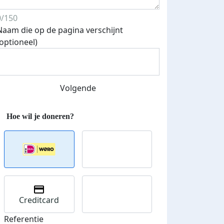
0/150
Naam die op de pagina verschijnt
(optioneel)
Streefbedrag verhoogd
Volgende
Creditcard
Referentie