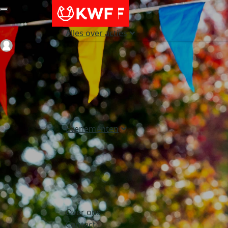
Alles over acties
Login
Evenementen
Over ons
Contact