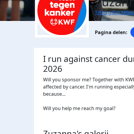
Zuzann
Tilburg Ten Miles
I run against cancer du
2026
Will you sponsor me? Together with KWF
affected by cancer. I'm running especiall
because...
Will you help me reach my goal?
Zuzanna's
galerij