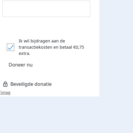
Ik wil bijdragen aan de
transactiekosten
en betaal €0,75
Donateurs bedankt
extra.
Doneer nu
Terug