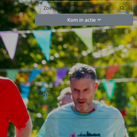
Kom in actie
Inloggen
NL