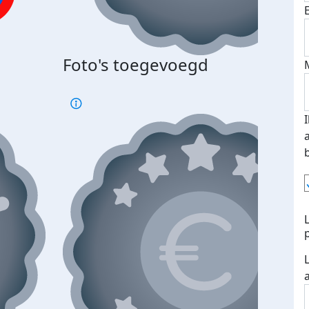
Bij 
Foto's toegevoegd
je je