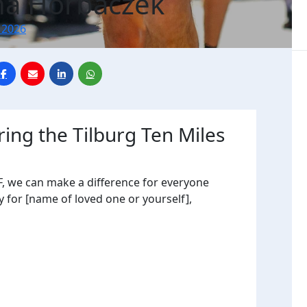
a Horbaczek
 2026
ring the Tilburg Ten Miles
, we can make a difference for everyone
y for [name of loved one or yourself],