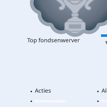
Top fondsenwerver
1
Acties
A
Actiematerialen
Pr