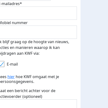
E-mailadres*
500 euro aan donaties ontvang
E-mails verstuurd
 speciale KWF t-shirt!
Mobiel nummer
Ik blijf graag op de hoogte van nieuws,
acties en manieren waarop ik kan
bijdragen aan KWF via:
E-mail
Lees
hier
hoe KWF omgaat met je
persoonsgegevens.
Laat een bericht achter voor de
actievoerder (optioneel)