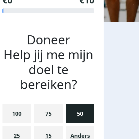
€0
€10
Doneer
Help jij me mijn
doel te
bereiken?
100
75
50
25
15
Anders