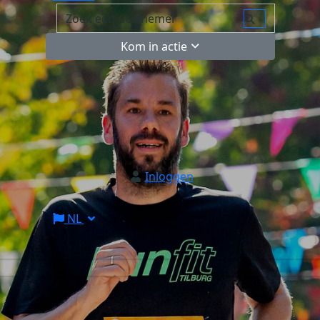
Kom in actie
Inloggen
NL