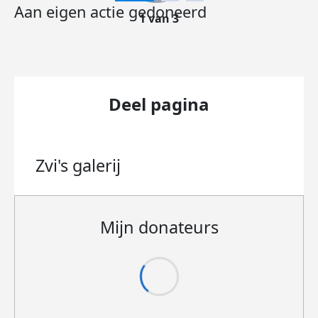
Aan eigen actie gedoneerd
1 van 3
Deel pagina
Zvi's
galerij
Mijn donateurs