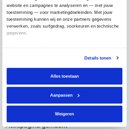
website en campagnes te analyseren en — met jouw 
toestemming — voor marketingdoeleinden. Met jouw 
toestemming kunnen wij en onze partners gegevens 
verwerken, zoals surfgedrag, voorkeuren en technische 
gegevens.
Deze gegevens helpen ons om campagnes te meten, 
prestaties te verbeteren en relevante KWF-content te 
Details tonen
tonen. Je kunt je toestemming op elk moment wijzigen of 
intrekken via Cookie instellingen onderaan de pagina. De 
lijst met cookies is te vinden in het tabblad “details”.
Alles toestaan
Aanpassen
Weigeren
Actiepagina gemaakt