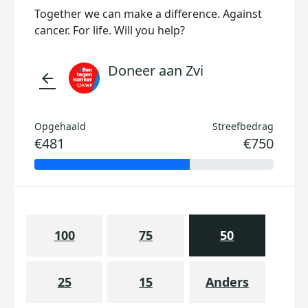
Together we can make a difference. Against
cancer. For life. Will you help?
Doneer aan Zvi
arrow_back
Opgehaald
Streefbedrag
€481
€750
100
75
50
25
15
Anders