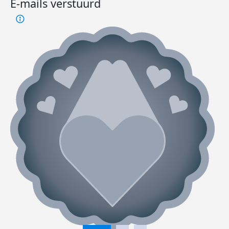
E-mails verstuurd