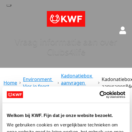
Vraag informatie aan over
Clubs4life
Kadonatiebox 
Environment 
Kadonatiebox
aanvragen 
Vier je feest
aanvragen84
(Copy)
Acties
Welkom bij KWF. Fijn dat je onze website bezoekt.
Actiematerialen
We gebruiken cookies en vergelijkbare technieken om 
Evenementen
onze website goed te laten werken, het gebruik van onze 