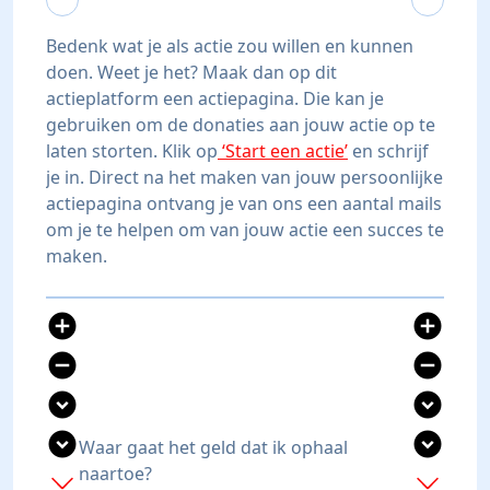
Bedenk wat je als actie zou willen en kunnen
doen. Weet je het? Maak dan op dit
actieplatform een actiepagina. Die kan je
gebruiken om de donaties aan jouw actie op te
laten storten. Klik op
‘Start een actie’
en schrijf
je in. Direct na het maken van jouw persoonlijke
actiepagina ontvang je van ons een aantal mails
om je te helpen om van jouw actie een succes te
maken.
add_circle
add_circle
remove_circle
remove_circle
expand_circle_down
expand_circle_down
expand_circle_down
expand_circle_down
Waar gaat het geld dat ik ophaal
naartoe?
add
add