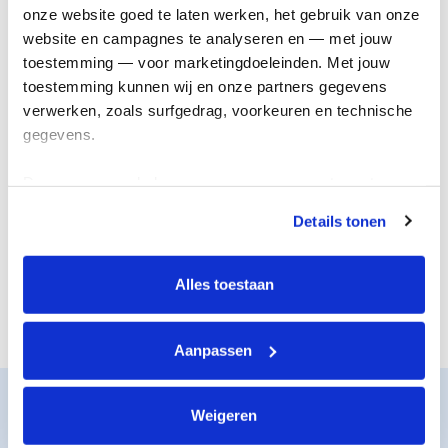
onderzoek
genezing
onze website goed te laten werken, het gebruik van onze 
website en campagnes te analyseren en — met jouw 
toestemming — voor marketingdoeleinden. Met jouw 
toestemming kunnen wij en onze partners gegevens 
verwerken, zoals surfgedrag, voorkeuren en technische 
gegevens.
Deze gegevens helpen ons om campagnes te meten, 
prestaties te verbeteren en relevante KWF-content te 
Details tonen
tonen. Je kunt je toestemming op elk moment wijzigen of 
De juiste steun
Nieuwe
intrekken via Cookie instellingen onderaan de pagina. De 
voor iedereen
behandelingen
lijst met cookies is te vinden in het tabblad “details”.
Alles toestaan
Aanpassen
Zo werkt het
Weigeren