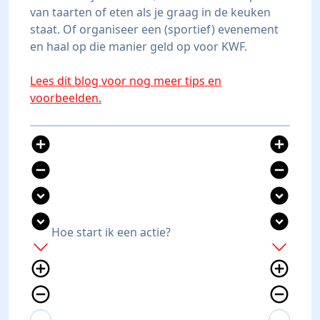
van taarten of eten als je graag in de keuken
staat. Of organiseer een (sportief) evenement
en haal op die manier geld op voor KWF.
Lees dit blog voor nog meer tips en
voorbeelden.
add_circle
add_circle
remove_circle
remove_circle
expand_circle_down
expand_circle_down
expand_circle_down
expand_circle_down
Hoe start ik een actie?
add
add
add_circle_outline
add_circle_outline
remove_circle_outline
remove_circle_outline
expand_more
expand_less
expand_more
expand_less