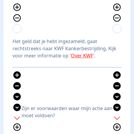
add_circle_outline
add_circle_outline
remove_circle_outline
remove_circle_outline
expand_more
expand_less
expand_more
expand_less
Het geld dat je hebt ingezameld, gaat
rechtstreeks naar KWF Kankerbestrijding. Kijk
voor meer informatie op
'
Over KWF
'.
add_circle
add_circle
remove_circle
remove_circle
expand_circle_down
expand_circle_down
expand_circle_down
expand_circle_down
Zijn er voorwaarden waar mijn actie aan
moet voldoen?
add
add
add_circle_outline
add_circle_outline