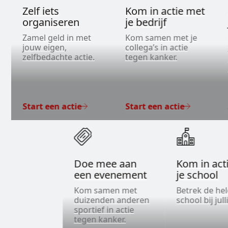
Zelf iets
Kom in actie met
organiseren
je bedrijf
Zamel geld in met
Kom samen met je
jouw eigen,
collega’s in actie
zelfbedachte actie.
tegen kanker.
Start een actie
Start een actie
Doe mee aan
Kom in act
een evenement
je school
Kom samen met
Betrek de he
duizenden anderen
school bij jull
sportief in actie
tegen kanker.