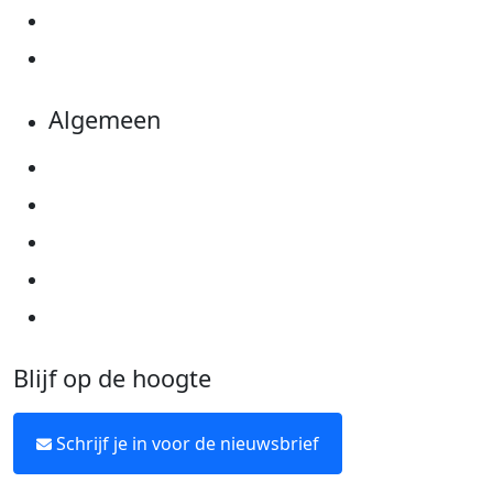
Evenementen
Kom in actie
Algemeen
Privacyverklaring
Cookie instellingen
Algemene voorwaarden
Over KWF Kankerbestrijding
Neem contact op
Blijf op de hoogte
Schrijf je in voor de nieuwsbrief