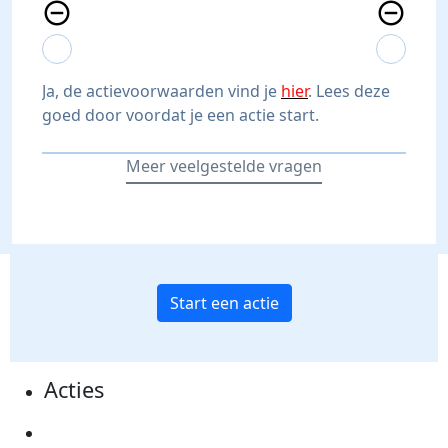
remove_circle_outline
remove_circle_outline
expand_more
expand_less
expand_more
expand_less
Ja, de actievoorwaarden vind je
hier
. Lees deze
goed door voordat je een actie start.
Meer veelgestelde vragen
Start een actie
Acties
Actiematerialen