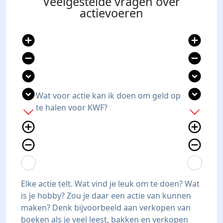
Veelgestelde vragen over
actievoeren
add_circle
add_circle
remove_circle
remove_circle
expand_circle_down
expand_circle_down
expand_circle_down
expand_circle_down
Wat voor actie kan ik doen om geld op
te halen voor KWF?
add
add
add_circle_outline
add_circle_outline
remove_circle_outline
remove_circle_outline
expand_more
expand_less
expand_more
expand_less
Elke actie telt. Wat vind je leuk om te doen? Wat
is je hobby? Zou je daar een actie van kunnen
maken? Denk bijvoorbeeld aan verkopen van
boeken als je veel leest, bakken en verkopen