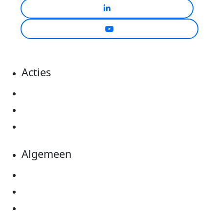
Acties
Actiematerialen
Evenementen
Kom in actie
Algemeen
Privacyverklaring
Cookie instellingen
Algemene voorwaarden