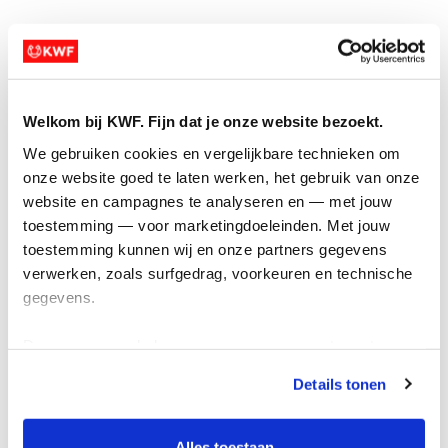
Welkom bij KWF. Fijn dat je onze website bezoekt.
Samenwerken
We gebruiken cookies en vergelijkbare technieken om 
onze website goed te laten werken, het gebruik van onze 
Wil jij met jouw bedrijf of organisatie impact
website en campagnes te analyseren en — met jouw 
maken? Stuur ons een mail via
toestemming — voor marketingdoeleinden. Met jouw 
rentegenkanker@kwf.nl
. We denken graag mee
toestemming kunnen wij en onze partners gegevens 
over de mogelijkheden.
verwerken, zoals surfgedrag, voorkeuren en technische 
gegevens.
Deze gegevens helpen ons om campagnes te meten, 
prestaties te verbeteren en relevante KWF-content te 
Details tonen
tonen. Je kunt je toestemming op elk moment wijzigen of 
intrekken via Cookie instellingen onderaan de pagina. De 
Ren tegen kanker-community
lijst met cookies is te vinden in het tabblad “details”.
Alles toestaan