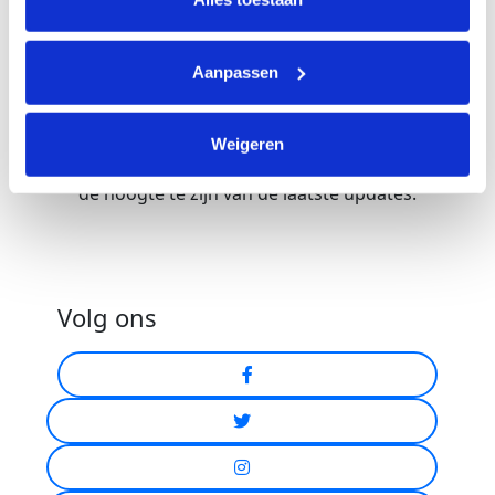
Wil je een persoonlijk verhaal delen, heb je
vragen over de voorbereiding of wil je alvast
Aanpassen
weten wie er nog meer meedoen aan het
evenement waar jij aan deelneemt? Word dan lid
van de
Ren tegen kanker-community
op
Weigeren
Facebook. Of volg ons op
Instagram
om altijd op
de hoogte te zijn van de laatste updates.
Volg ons