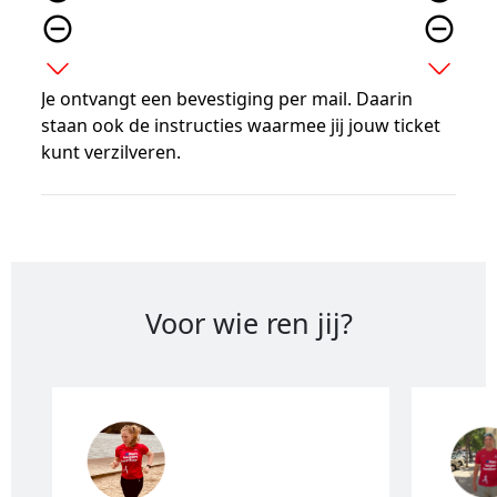
remove_circle_outline
remove_circle_outline
expand_more
expand_more
Je ontvangt een bevestiging per mail. Daarin
staan ook de instructies waarmee jij jouw ticket
kunt verzilveren.
Voor wie ren jij?