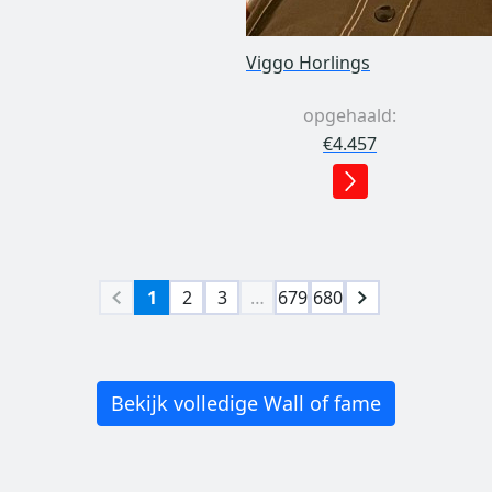
Viggo Horlings
opgehaald:
€4.457
1
2
3
…
679
680
Bekijk volledige Wall of fame