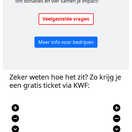
om donaties en vier samen je impact!
Veelgestelde vragen
Meer info voor bedrijven
Zeker weten hoe het zit? Zo krijg je
een gratis ticket via KWF:
add_circle
add_circle
remove_circle
remove_circle
expand_circle_down
expand_circle_down