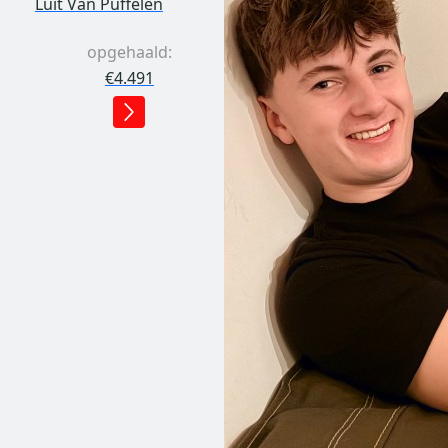
Luit Van Puffelen
opgehaald:
€4.491