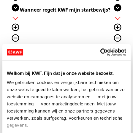
expand_circle_down
expand_circle_down
Wanneer regelt KWF mijn startbewijs?
add
add
add_circle_outline
add_circle_outline
remove_circle_outline
remove_circle_outline
expand_more
expand_more
Je hebt je ingeschreven via KWF en bij aanmelden
gekozen voor: ‘KWF koopt mijn startbewijs’. Als je
dan vóór
18 september 2026
minimaal
750 euro
Welkom bij KWF. Fijn dat je onze website bezoekt.
euro
ophaalt, betaalt KWF je ticket en is je
We gebruiken cookies en vergelijkbare technieken om 
startbewijs
gegarandeerd
.
onze website goed te laten werken, het gebruik van onze 
website en campagnes te analyseren en — met jouw 
add_circle
add_circle
toestemming — voor marketingdoeleinden. Met jouw 
toestemming kunnen wij en onze partners gegevens 
remove_circle
remove_circle
verwerken, zoals surfgedrag, voorkeuren en technische 
expand_circle_down
expand_circle_down
gegevens.