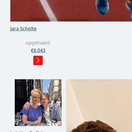
Jara Scholte
opgehaald:
€6.043