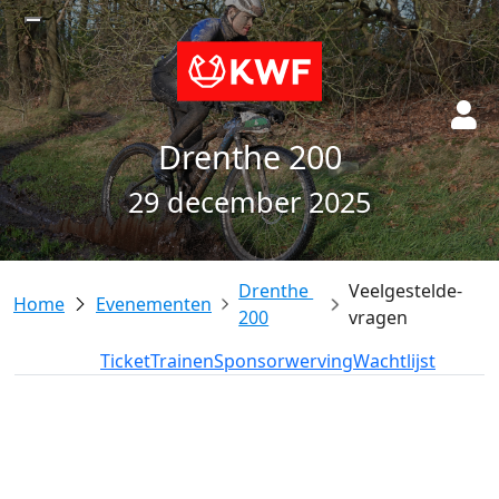
Drenthe 200
29 december 2025
Drenthe 
Veelgestelde-
Evenementen
200
vragen
Deelname
Ticket
Trainen
Sponsorwerving
Wachtlijst
add_circle
add_circle
remove_circle
remove_circle