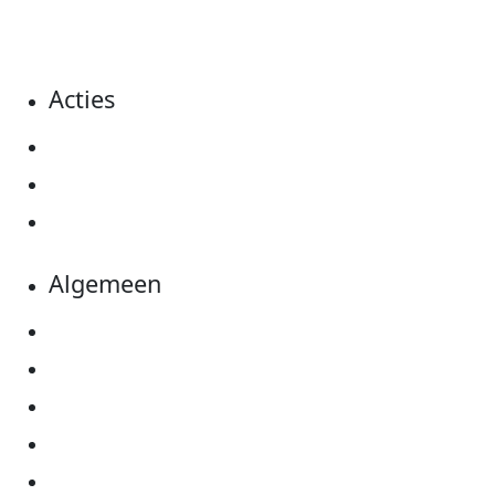
sponsorbedrag op.
Acties
Actiematerialen
Evenementen
Kom in actie
Algemeen
Privacyverklaring
Cookie instellingen
Algemene voorwaarden
Over KWF Kankerbestrijding
Neem contact op