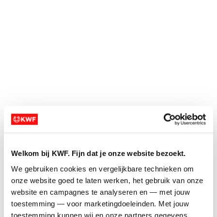
remove_circle_outline
remove_circle_outline
expand_more
expand_more
Ja, dat kunnen we aanpassen. Stuur ons even
een mailtje via rentegenkanker@kwf.nl.
add_circle
add_circle
remove_circle
remove_circle
expand_circle_down
expand_circle_down
Ik heb 500 euro
expand_circle_down
expand_circle_down
opgehaald, wat nu?
add
add
Welkom bij KWF. Fijn dat je onze website bezoekt.
add_circle_outline
add_circle_outline
We gebruiken cookies en vergelijkbare technieken om 
remove_circle_outline
remove_circle_outline
onze website goed te laten werken, het gebruik van onze 
expand_more
expand_more
website en campagnes te analyseren en — met jouw 
toestemming — voor marketingdoeleinden. Met jouw 
Super! Dat betekent dat het Ren tegen kanker-
toestemming kunnen wij en onze partners gegevens 