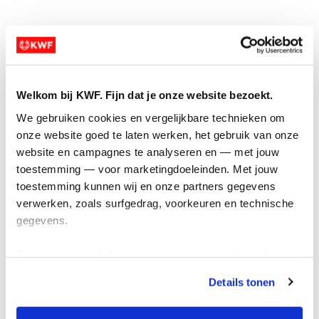
Welkom bij KWF. Fijn dat je onze website bezoekt.
We gebruiken cookies en vergelijkbare technieken om 
Samenwerken
onze website goed te laten werken, het gebruik van onze 
Wil jij met jouw bedrijf of organisatie impact
website en campagnes te analyseren en — met jouw 
maken? Stuur ons een mail via
toestemming — voor marketingdoeleinden. Met jouw 
rentegenkanker@kwf.nl
. We denken graag mee
toestemming kunnen wij en onze partners gegevens 
over de mogelijkheden.
verwerken, zoals surfgedrag, voorkeuren en technische 
gegevens.
Deze gegevens helpen ons om campagnes te meten, 
prestaties te verbeteren en relevante KWF-content te 
Details tonen
tonen. Je kunt je toestemming op elk moment wijzigen of 
intrekken via Cookie instellingen onderaan de pagina. De 