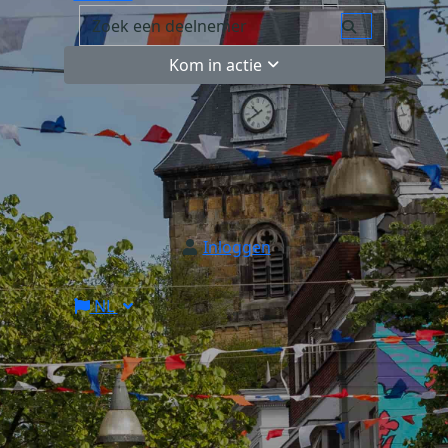
Kom in actie
Inloggen
NL