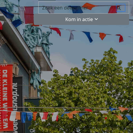
Kom in actie
Inloggen
NL