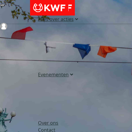
Alles over acties
Login
Evenementen
Over ons
Contact