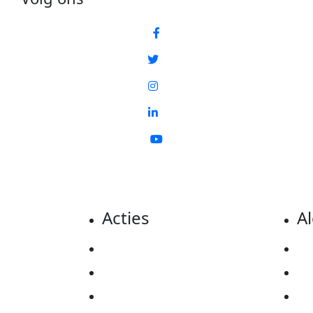
Acties
A
Actiematerialen
Pr
Evenementen
Co
Kom in actie
Al