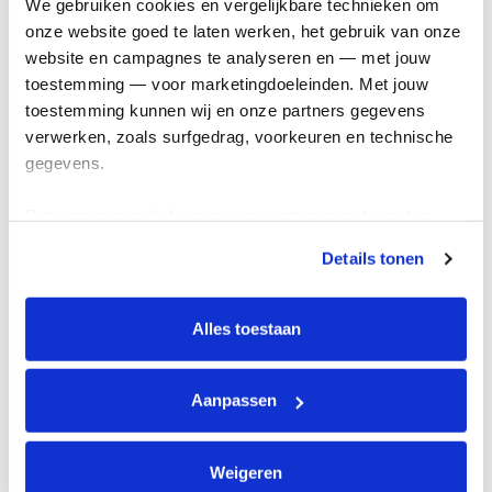
We gebruiken cookies en vergelijkbare technieken om 
1.
onze website goed te laten werken, het gebruik van onze 
Schrijf je in via KWF
website en campagnes te analyseren en — met jouw 
toestemming — voor marketingdoeleinden. Met jouw 
toestemming kunnen wij en onze partners gegevens 
verwerken, zoals surfgedrag, voorkeuren en technische 
gegevens.
Deze gegevens helpen ons om campagnes te meten, 
2.
prestaties te verbeteren en relevante KWF-content te 
Details tonen
tonen. Je kunt je toestemming op elk moment wijzigen of 
Haal minimaal 750 euro op
intrekken via Cookie instellingen onderaan de pagina. De 
|
lijst met cookies is te vinden in het tabblad “details”.
Alles toestaan
Je doet dit vóór 13 januari
Aanpassen
Weigeren