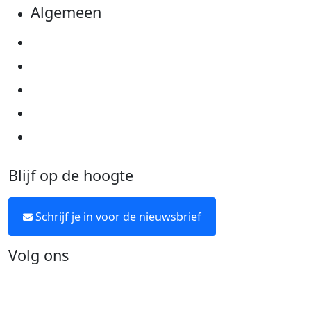
Algemeen
Privacyverklaring
Cookie instellingen
Algemene voorwaarden
Over KWF Kankerbestrijding
Neem contact op
Blijf op de hoogte
Schrijf je in voor de nieuwsbrief
Volg ons